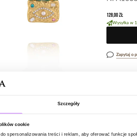
128,00 zł
Wysyłka w 1
Zapytaj o 
Opis produk
Subtelny, pełen 
Cechy prod
harmonijnym poł
Szczegóły
wyjątkowej zawi
symbol ochrony, 
Kryształki
jest bezchmurny
Opinie
 plików cookie
Kolor metal
lekkością i śwież
do spersonalizowania treści i reklam, aby oferować funkcje sp