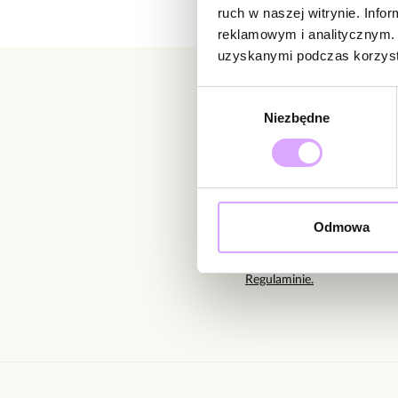
ruch w naszej witrynie. Inf
reklamowym i analitycznym. 
uzyskanymi podczas korzysta
Wybór
Niezbędne
zgody
Newsletter
Bądź na bieżąco z nowoś
Odmowa
Wprowadzając i zatwierdzaj
Regulaminie.