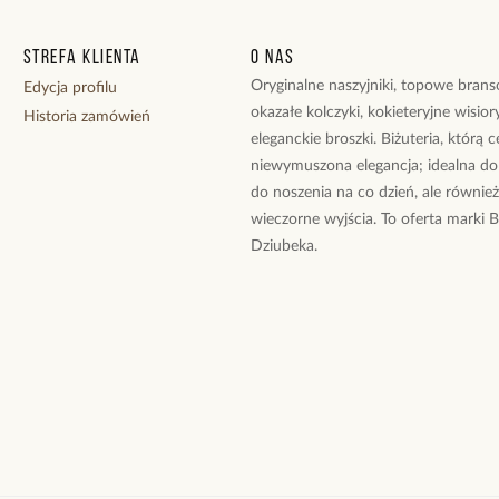
Wielkość kamien
Wielkość zawies
Strefa klienta
O nas
Długość naszyjn
Rodzaj zapięcia:
Oryginalne naszyjniki, topowe branso
Edycja profilu
okazałe kolczyki, kokieteryjne wisiory
Historia zamówień
Zobacz inne prod
eleganckie broszki. Biżuteria, którą 
niewymuszona elegancja; idealna do
do noszenia na co dzień, ale równie
wieczorne wyjścia. To oferta marki 
Dziubeka.