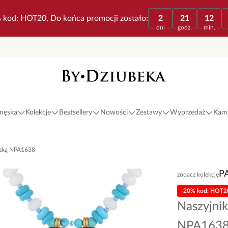
 kod: HOT20, Do końca promocji zostało:
2
21
12
dni
godz.
min.
 męska
Kolekcje
Bestsellery
Nowości
Zestawy
Wyprzedaż
Kami
eszką NPA1638
P
zobacz kolekcję
-20% kod: HOT2
Naszyjnik
NPA163