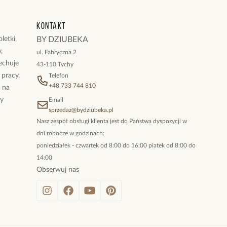
i: 0,46 cm – 0,60 cm.
zki: 2,05 cm x 1,90 cm.
Kontakt
ika: 38 cm + 6 cm łańcuszek przedłużający.
 karabińczyk.
letki,
BY DZIUBEKA
,
ul. Fabryczna 2
ukty z kolekcji Paradise
cechuje
43-110 Tychy
 pracy,
Telefon
+48 733 744 810
ż na
By
Email
sprzedaz@bydziubeka.pl
Nasz zespół obsługi klienta jest do Państwa dyspozycji w
dni robocze w godzinach:
poniedziałek - czwartek od 8:00 do 16:00 piatek od 8:00 do
14:00
Obserwuj nas