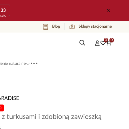
33
sek.
Blog
Sklepy stacjonarne
0
0
...
enie naturalne
ARADISE
0
 z turkusami i zdobioną zawieszką
8