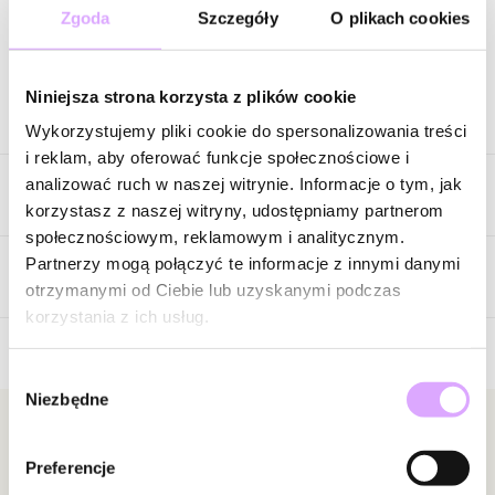
Zgoda
Szczegóły
O plikach cookies
Zapytaj o produkt
Niniejsza strona korzysta z plików cookie
Opis produktu
Wykorzystujemy pliki cookie do spersonalizowania treści
i reklam, aby oferować funkcje społecznościowe i
Pełen wakacyjnej lekkości i koloru. Ten naszyjnik przyciąga uwagę
analizować ruch w naszej witrynie. Informacje o tym, jak
Cechy produktu
energetycznym połączeniem turkusowych koralików, akcentów z
korzystasz z naszej witryny, udostępniamy partnerom
muszli oraz złotych detali, które razem tworzą kompozycję
społecznościowym, reklamowym i analitycznym.
inspirowaną letnim niebem, morską wodą i słonecznymi dniami.
Kryształki
Turkusowy
Partnerzy mogą połączyć te informacje z innymi danymi
Centralnym elementem jest dekoracyjna zawieszka z motywem
Opinie
otrzymanymi od Ciebie lub uzyskanymi podczas
Kolor metalu
złoty
kwiatu, dodająca całości kobiecego i romantycznego charakteru.
korzystania z ich usług.
Intensywny błękit wnosi do stylizacji świeżość i pozytywną
Wybór
energię, a złote wykończenie pięknie podkreśla jego wyrazistość.
Brak opinii
Niezbędne
zgody
Delikatne koraliki sprawiają, że naszyjnik prezentuje się lekko i
Jeszcze nikt nie ocenił tego produktu.
swobodnie, jednocześnie stając się efektownym dodatkiem, który
Bądź pierwszą osobą, która podzieli się opinią o tym
Newsletter
trudno przeoczyć.
produkcie!
Preferencje
Bądź na bieżąco z nowościami i promocjami!