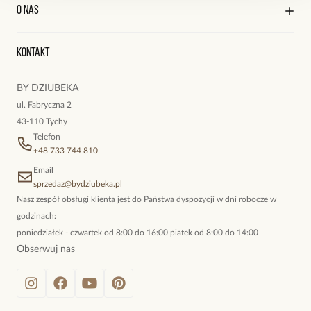
Kontakt
Edycja profilu
O nas
Reklamacje i zwroty
Historia zamówień
Wyśledź swoją paczkę
Oryginalne naszyjniki, topowe bransoletki, okazałe kolczyki,
Kontakt
kokieteryjne wisiory, eleganckie broszki. Biżuteria, którą cechuje
niewymuszona elegancja; idealna do pracy, do noszenia na co
BY DZIUBEKA
dzień, ale również na wieczorne wyjścia. To oferta marki By
ul. Fabryczna 2
Dziubeka.
43-110 Tychy
Telefon
+48 733 744 810
Email
sprzedaz@bydziubeka.pl
Nasz zespół obsługi klienta jest do Państwa dyspozycji w dni robocze w
godzinach:
poniedziałek - czwartek od 8:00 do 16:00 piatek od 8:00 do 14:00
Obserwuj nas