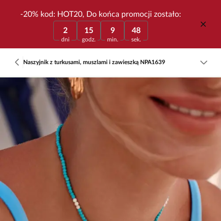
-20% kod: HOT20, Do końca promocji zostało:
2
15
9
48
dni
godz.
min.
sek.
Naszyjnik z turkusami, muszlami i zawieszką NPA1639