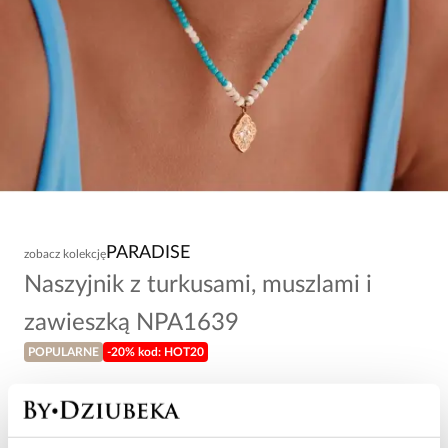
PARADISE
zobacz kolekcję
Naszyjnik z turkusami, muszlami i
zawieszką NPA1639
POPULARNE
-20% kod: HOT20
118,00 zł
Wysyłka w 1 dzień roboczy