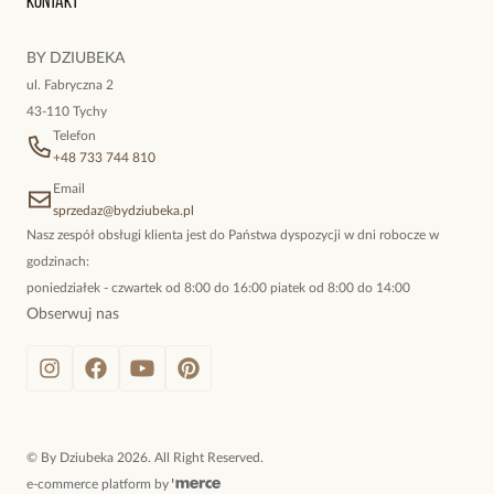
Kontakt
kokieteryjne wisiory, eleganckie broszki. Biżuteria, którą cechuje
niewymuszona elegancja; idealna do pracy, do noszenia na co
BY DZIUBEKA
dzień, ale również na wieczorne wyjścia. To oferta marki By
ul. Fabryczna 2
Dziubeka.
43-110 Tychy
Telefon
+48 733 744 810
Email
sprzedaz@bydziubeka.pl
Nasz zespół obsługi klienta jest do Państwa dyspozycji w dni robocze w
godzinach:
poniedziałek - czwartek od 8:00 do 16:00 piatek od 8:00 do 14:00
Obserwuj nas
©
By Dziubeka
2026
. All Right Reserved.
e-commerce platform by