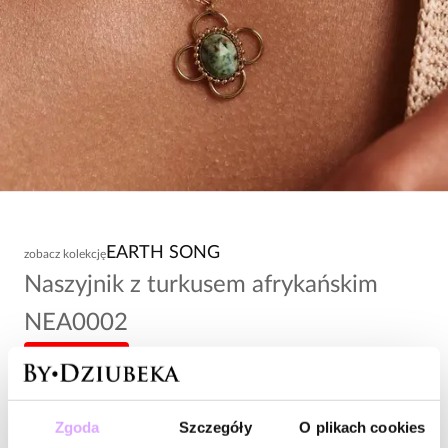
EARTH SONG
zobacz kolekcję
Naszyjnik z turkusem afrykańskim
NEA0002
-20% kod: HOT20
89,00 zł
Zgoda
Szczegóły
O plikach cookies
Wysyłka do 2 dni roboczych