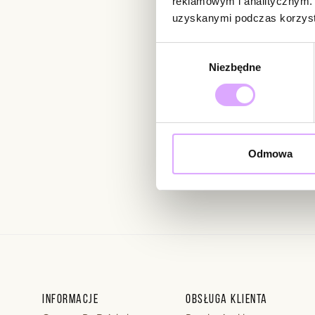
reklamowym i analitycznym. 
uzyskanymi podczas korzysta
Newsletter
Wybór
Niezbędne
zgody
Bądź na bieżąco z nowoś
Odmowa
Wprowadzając i zatwierdzaj
Regulaminie.
Informacje
Obsługa klienta