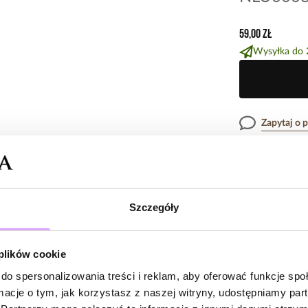
59,00 zł
Wysyłka do 
Zapytaj o 
Opis produk
Szczegóły
Surowiec: mosią
Opinie
Kolor surowca: z
Wielkość konicz
 plików cookie
Cyrkonie: zielon
Długość naszyjn
do spersonalizowania treści i reklam, aby oferować funkcje sp
Brak opinii
Rodzaj zapięcia:
ormacje o tym, jak korzystasz z naszej witryny, udostępniamy p
Jeszcze nikt