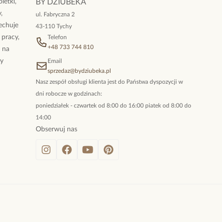
letki,
BY DZIUBEKA
,
ul. Fabryczna 2
cechuje
43-110 Tychy
 pracy,
Telefon
+48 733 744 810
ż na
By
Email
sprzedaz@bydziubeka.pl
Nasz zespół obsługi klienta jest do Państwa dyspozycji w
dni robocze w godzinach:
poniedziałek - czwartek od 8:00 do 16:00 piatek od 8:00 do
14:00
Obserwuj nas