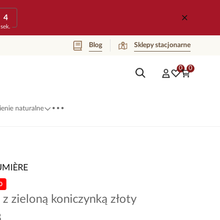
4
sek.
Blog
Sklepy stacjonarne
0
0
...
enie naturalne
UMIÈRE
0
 z zieloną koniczynką złoty
8