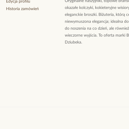
Oryginalne naszyjniki, topowe branso
Edycja profilu
okazałe kolczyki, kokieteryjne wisiory
Historia zamówień
eleganckie broszki. Biżuteria, którą 
niewymuszona elegancja; idealna do
do noszenia na co dzień, ale równie
wieczorne wyjścia. To oferta marki 
Dziubeka.