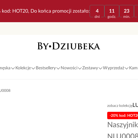
 kod: HOT20, Do końca promocji zostało:
4
11
23
dni
godz.
min.
 męska
Kolekcje
Bestsellery
Nowości
Zestawy
Wyprzedaż
Kami
NLU0008
L
zobacz kolekcję
-20% kod: HOT2
Naszyjnik
NLU000