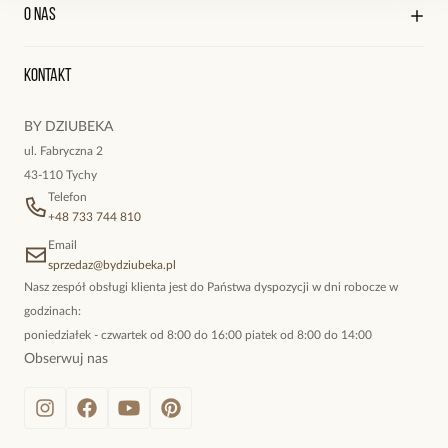
Kontakt
Edycja profilu
O nas
Reklamacje i zwroty
Historia zamówień
Wyśledź swoją paczkę
Oryginalne naszyjniki, topowe bransoletki, okazałe kolczyki,
Kontakt
kokieteryjne wisiory, eleganckie broszki. Biżuteria, którą cechuje
niewymuszona elegancja; idealna do pracy, do noszenia na co
BY DZIUBEKA
dzień, ale również na wieczorne wyjścia. To oferta marki By
ul. Fabryczna 2
Dziubeka.
43-110 Tychy
Telefon
+48 733 744 810
Email
sprzedaz@bydziubeka.pl
Nasz zespół obsługi klienta jest do Państwa dyspozycji w dni robocze w
godzinach:
poniedziałek - czwartek od 8:00 do 16:00 piatek od 8:00 do 14:00
Obserwuj nas