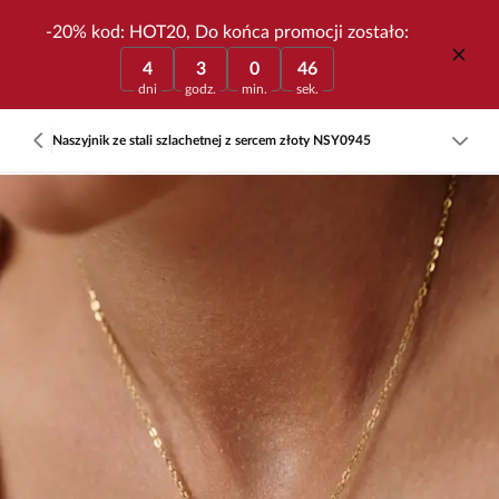
-20% kod: HOT20, Do końca promocji zostało:
4
3
0
46
dni
godz.
min.
sek.
Naszyjnik ze stali szlachetnej z sercem złoty NSY0945