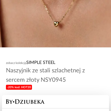
SIMPLE STEEL
zobacz kolekcję
Naszyjnik ze stali szlachetnej z
sercem złoty NSY0945
-20% kod: HOT20
74,00 zł
Wysyłka do 3 dni roboczych