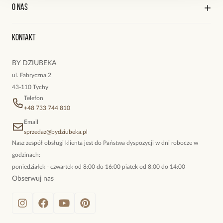
Kontakt
Edycja profilu
O nas
Reklamacje i zwroty
Historia zamówień
Wyśledź swoją paczkę
Surowiec: stal szlachetna.
Oryginalne naszyjniki, topowe bransoletki, okazałe kolczyki,
Kolor surowca: złoty.
Kontakt
kokieteryjne wisiory, eleganckie broszki. Biżuteria, którą cechuje
Wielkość koniczynek: 0,60 cm x 0,60 cm.
niewymuszona elegancja; idealna do pracy, do noszenia na co
Długość naszyjnika: 40 cm + 3,5 cm łańcuszek wydłużający.
BY DZIUBEKA
dzień, ale również na wieczorne wyjścia. To oferta marki By
Rodzaj zapięcia: karabińczyk.
ul. Fabryczna 2
Dziubeka.
43-110 Tychy
Zobacz inne produkty z kolekcji Simple Steel
Telefon
+48 733 744 810
Email
sprzedaz@bydziubeka.pl
Nasz zespół obsługi klienta jest do Państwa dyspozycji w dni robocze w
godzinach:
poniedziałek - czwartek od 8:00 do 16:00 piatek od 8:00 do 14:00
Obserwuj nas