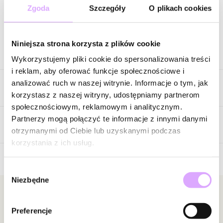
Zgoda
Szczegóły
O plikach cookies
Zapytaj o produkt
Niniejsza strona korzysta z plików cookie
Opis produktu
Wykorzystujemy pliki cookie do spersonalizowania treści
i reklam, aby oferować funkcje społecznościowe i
Delikatność, która przyciąga spojrzenia. Ten subtelny złoty
analizować ruch w naszej witrynie. Informacje o tym, jak
Cechy produktu
naszyjnik zachwyca lekką formą i eleganckim połączeniem
korzystasz z naszej witryny, udostępniamy partnerom
szlachetnych detali. Na cienkim, złoconym łańcuszku
społecznościowym, reklamowym i analitycznym.
rozmieszczono ozdobne elementy w kształcie koniczynki – część
Kolor metalu
złoty
Partnerzy mogą połączyć te informacje z innymi danymi
z nich wypełniona jest jasną, naturalnie połyskującą masą
Opinie
otrzymanymi od Ciebie lub uzyskanymi podczas
perłową, a część zdobią drobne cyrkonie, które subtelnie odbijają
korzystania z ich usług.
światło.
Wybór
Masa perłowa nadaje biżuterii miękkiego, mlecznego blasku i
Brak opinii
Niezbędne
zgody
wyjątkowej lekkości, pięknie kontrastując z ciepłym odcieniem
Jeszcze nikt nie ocenił tego produktu.
złota. Cyrkoniowe elementy wprowadzają natomiast delikatny
Bądź pierwszą osobą, która podzieli się opinią o tym
Newsletter
połysk, dzięki czemu naszyjnik wygląda elegancko, ale pozostaje
produkcie!
Preferencje
Bądź na bieżąco z nowościami i promocjami!
bardzo subtelną ozdobą. Motyw koniczynki – symbol szczęścia i