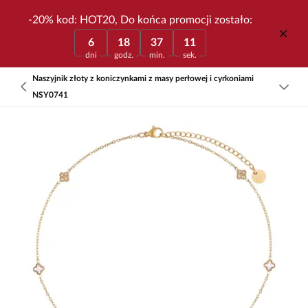
-20% kod: HOT20, Do końca promocji zostało:
6
18
37
11
dni
godz.
min.
sek.
Naszyjnik złoty z koniczynkami z masy perłowej i cyrkoniami
NSY0741