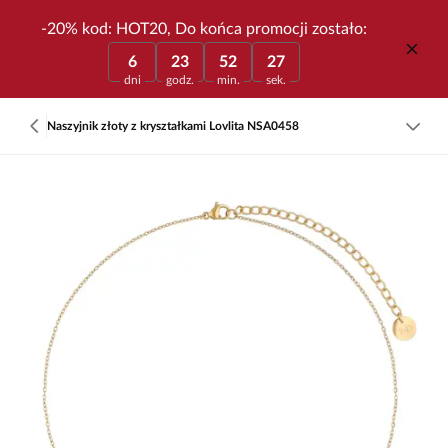
-20% kod: HOT20, Do końca promocji zostało:
6
23
52
27
dni
godz.
min.
sek.
Naszyjnik złoty z kryształkami Lovlita NSA0458