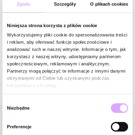
92,80 zł
-
75
%
Zgoda
Szczegóły
O plikach cookies
Cena regularna
:
116,00 zł
-
80
%
Wysyłka w 1 dzień roboczy
Niniejsza strona korzysta z plików cookie
Zapytaj o produkt
Wykorzystujemy pliki cookie do spersonalizowania treści
i reklam, aby oferować funkcje społecznościowe i
analizować ruch w naszej witrynie. Informacje o tym, jak
Opis produktu
korzystasz z naszej witryny, udostępniamy partnerom
społecznościowym, reklamowym i analitycznym.
Surowiec: stal szlachetna.
Partnerzy mogą połączyć te informacje z innymi danymi
Opinie
Kolor surowca: złoty.
otrzymanymi od Ciebie lub uzyskanymi podczas
Wielkość zawieszki: 0,42 cm x 1,95 cm.
korzystania z ich usług.
Długość naszyjnika: 36 cm + 7 cm łańcuszek wydłużający.
Rodzaj zapięcia: karabińczyk.
5
Wybór
/
5
Niezbędne
zgody
Zobacz inne produkty z kolekcji Steel and Shine
5
2
Newsletter
4
0
Preferencje
3
0
Bądź na bieżąco z nowościami i promocjami!