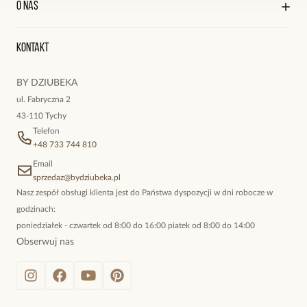
O nas
Reklamacje i zwroty
Historia zamówień
Wyśledź swoją paczkę
Delikatny, ale zwraca uwage
Oryginalne naszyjniki, topowe bransoletki, okazałe kolczyki,
Kontakt
kokieteryjne wisiory, eleganckie broszki. Biżuteria, którą cechuje
niewymuszona elegancja; idealna do pracy, do noszenia na co
BY DZIUBEKA
dzień, ale również na wieczorne wyjścia. To oferta marki By
ul. Fabryczna 2
Dziubeka.
43-110 Tychy
Telefon
+48 733 744 810
Email
sprzedaz@bydziubeka.pl
Nasz zespół obsługi klienta jest do Państwa dyspozycji w dni robocze w
godzinach:
poniedziałek - czwartek od 8:00 do 16:00 piatek od 8:00 do 14:00
Obserwuj nas