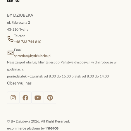
Kontakt
kokieteryjne wisiory, eleganckie broszki. Biżuteria, którą cechuje
niewymuszona elegancja; idealna do pracy, do noszenia na co
BY DZIUBEKA
dzień, ale również na wieczorne wyjścia. To oferta marki By
ul. Fabryczna 2
Dziubeka.
43-110 Tychy
Telefon
+48 733 744 810
Email
sprzedaz@bydziubeka.pl
Nasz zespół obsługi klienta jest do Państwa dyspozycji w dni robocze w
godzinach:
poniedziałek - czwartek od 8:00 do 16:00 piatek od 8:00 do 14:00
Obserwuj nas
©
By Dziubeka
2026
. All Right Reserved.
e-commerce platform by