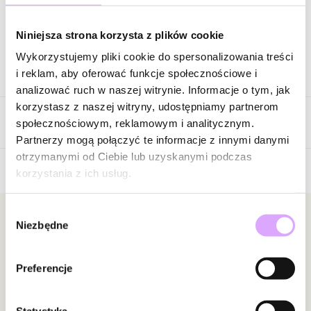
Zapytaj o produkt
Niniejsza strona korzysta z plików cookie
Wykorzystujemy pliki cookie do spersonalizowania treści
Opis produktu
i reklam, aby oferować funkcje społecznościowe i
analizować ruch w naszej witrynie. Informacje o tym, jak
Surowiec: stal szlachetna.
korzystasz z naszej witryny, udostępniamy partnerom
Opinie
Kolor surowca: złoty.
społecznościowym, reklamowym i analitycznym.
Wielkość kuleczki: 0,30 cm.
Partnerzy mogą połączyć te informacje z innymi danymi
Długość naszyjnika: 36 cm + 5 cm łańcuszek wydłużający.
otrzymanymi od Ciebie lub uzyskanymi podczas
Rodzaj zapięcia: karabińczyk.
korzystania z ich usług.
5
/
5
Zobacz inne produkty z kolekcji Steel and Shine
Wybór
5
1
Newsletter
Niezbędne
zgody
4
0
3
0
Bądź na bieżąco z nowościami i promocjami!
2
0
Preferencje
1
0
Statystyka