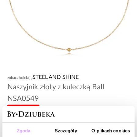
STEEL AND SHINE
zobacz kolekcję
Naszyjnik złoty z kuleczką Ball
NSA0549
-20% kod: HOT20
71,00 zł
Zgoda
Szczegóły
O plikach cookies
Wysyłka do 2 dni roboczych