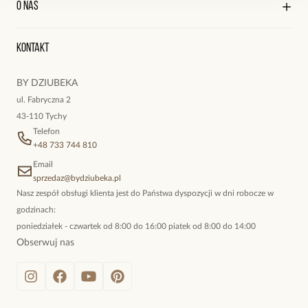
O nas
Reklamacje i zwroty
Historia zamówień
Wyśledź swoją paczkę
Oryginalne naszyjniki, topowe bransoletki, okazałe kolczyki,
Kontakt
kokieteryjne wisiory, eleganckie broszki. Biżuteria, którą cechuje
niewymuszona elegancja; idealna do pracy, do noszenia na co
BY DZIUBEKA
dzień, ale również na wieczorne wyjścia. To oferta marki By
ul. Fabryczna 2
Dziubeka.
43-110 Tychy
Telefon
+48 733 744 810
Email
sprzedaz@bydziubeka.pl
Nasz zespół obsługi klienta jest do Państwa dyspozycji w dni robocze w
godzinach:
poniedziałek - czwartek od 8:00 do 16:00 piatek od 8:00 do 14:00
Obserwuj nas