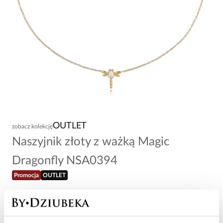
OUTLET
zobacz kolekcję
Naszyjnik złoty z ważką Magic
Dragonfly NSA0394
Promocja
OUTLET
22,60 zł
-
80
%
113,00 zł
Najniższa cena w okresie 30 dni przed obniżką: