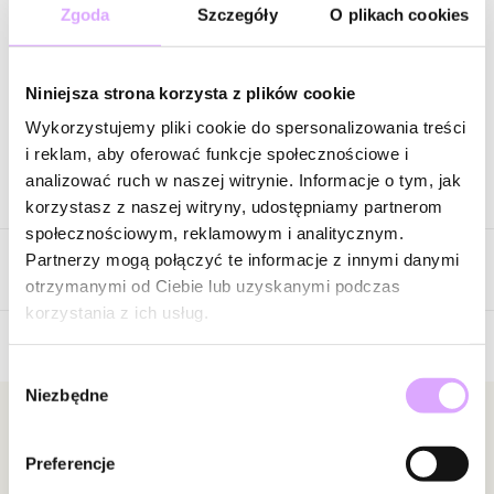
90,40 zł
-
75
%
Zgoda
Szczegóły
O plikach cookies
Cena regularna
:
113,00 zł
-
80
%
Wysyłka w 1 dzień roboczy
Niniejsza strona korzysta z plików cookie
Zapytaj o produkt
Wykorzystujemy pliki cookie do spersonalizowania treści
i reklam, aby oferować funkcje społecznościowe i
analizować ruch w naszej witrynie. Informacje o tym, jak
Opis produktu
korzystasz z naszej witryny, udostępniamy partnerom
społecznościowym, reklamowym i analitycznym.
Surowiec: stal szlachetna.
Partnerzy mogą połączyć te informacje z innymi danymi
Opinie
Kolor surowca: złoty.
otrzymanymi od Ciebie lub uzyskanymi podczas
Wielkość ważki: 1,50 cm x 1,30 cm.
korzystania z ich usług.
Długość: 38 cm + 5 cm łańcuszek wydłużający.
Rodzaj zapięcia: karabińczyk.
Wybór
Brak opinii
Niezbędne
zgody
Zobacz inne produkty z kolekcji Steel and Shine
Jeszcze nikt nie ocenił tego produktu.
Bądź pierwszą osobą, która podzieli się opinią o tym
Newsletter
produkcie!
Preferencje
Bądź na bieżąco z nowościami i promocjami!