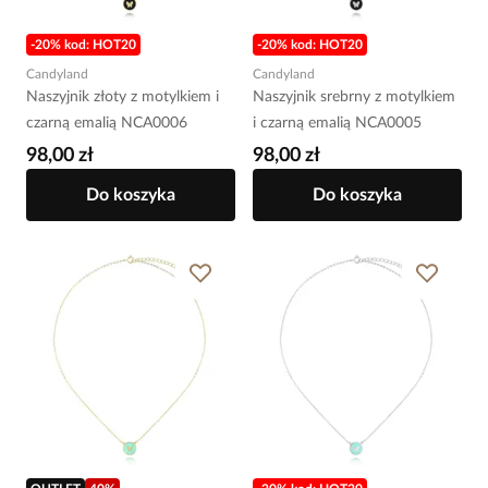
-20% kod: HOT20
-20% kod: HOT20
Candyland
Candyland
Naszyjnik złoty z motylkiem i
Naszyjnik srebrny z motylkiem
czarną emalią NCA0006
i czarną emalią NCA0005
98,00 zł
98,00 zł
Do koszyka
Do koszyka