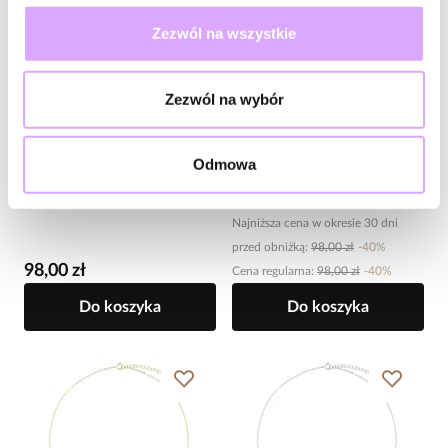
Zezwól na wszystkie
Zezwól na wybór
-20% kod: HOT20
OUTLET
40
%
Candyland
OUTLET
Naszyjnik srebrny z koniczynką
Naszyjnik złoty z koniczynką i
Odmowa
i czarną emalią NCA0017
różową emalią NCA0016
58,80 zł
Najniższa cena w okresie 30 dni
przed obniżką:
98,00 zł
-
40
%
98,00 zł
Cena regularna
:
98,00 zł
-
40
%
Do koszyka
Do koszyka