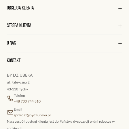
odnajdzie się bezbłędnie.
O marce By Dziubeka
Obsługa klienta
Sklepy firmowe
To absolutna klasyka, którą warto posiadać w swojej szkatułce. Choć
Sklepy współpracujące
Regulamin sklepu
skromne, to jednak mają ogromną moc. Dodają blasku i podkreślają kobiece
Strefa klienta
Współpraca
Polityka prywatności
piękno. Delikatnie migoczą w słońcu i świetle, i tym samym każdą – nawet
Praca
Wysyłka i płatności
bardzo prostą – stylizację czynią wyjątkową. Niezależnie od tego, co robisz,
Kontakt
Edycja profilu
O nas
Reklamacje i zwroty
ile masz lat i jak wygląda Twój każdy dzień, naszyjnik celebrytka będzie dla
Historia zamówień
Wyśledź swoją paczkę
Ciebie doskonałym wyborem. Nawet jeśli nieczęsto wychodzisz na bankiety
Oryginalne naszyjniki, topowe bransoletki, okazałe kolczyki,
czy uroczyste kolacje, taki naszyjnik idealnie podkreśli Twoją urodę. Załóż
Kontakt
kokieteryjne wisiory, eleganckie broszki. Biżuteria, którą cechuje
łańcuszek na spotkanie ze znajomymi lub wyjście na zakupy, idąc do pracy
niewymuszona elegancja; idealna do pracy, do noszenia na co
czy na uczelnię. Niech będzie Twoim osobistym amuletem!
BY DZIUBEKA
dzień, ale również na wieczorne wyjścia. To oferta marki By
ul. Fabryczna 2
Dziubeka.
Naszyjniki celebrytki w rozmaitym wydaniu
43-110 Tychy
Telefon
Delikatna złota celebrytka z samolotem, a może ważką? W wersji złotej czy
+48 733 744 810
srebrnej? Obydwie są ultrastylowe i piękne. Wszystko zależy od tego, co Ci w
Email
duszy gra. Jeśli jesteś zapaloną podróżniczką lub romantyczką lubiącą bujać
sprzedaz@bydziubeka.pl
Nasz zespół obsługi klienta jest do Państwa dyspozycji w dni robocze w
w obłokach, postaw na samolot. Jeśli uwielbiasz biżuterię zgodną z
godzinach:
trendami, postaw na motyw owadzi, który od kilku już sezonów nie