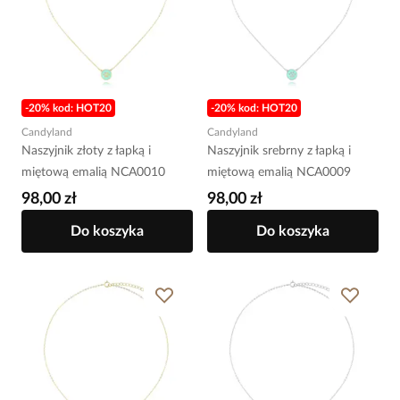
-20% kod: HOT20
-20% kod: HOT20
Candyland
Candyland
Naszyjnik złoty z łapką i
Naszyjnik srebrny z łapką i
miętową emalią NCA0010
miętową emalią NCA0009
98,00 zł
98,00 zł
Do koszyka
Do koszyka