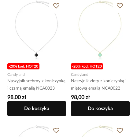
-20% kod: HOT20
-20% kod: HOT20
Candyland
Candyland
Naszyjnik srebrny z koniczynką
Naszyjnik złoty z koniczynką i
i czarną emalią NCA0023
miętową emalią NCA0022
98,00 zł
98,00 zł
Do koszyka
Do koszyka