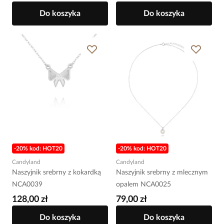
Do koszyka
Do koszyka
-20% kod: HOT20
-20% kod: HOT20
Candyland
Candyland
Naszyjnik srebrny z kokardką
Naszyjnik srebrny z mlecznym
NCA0039
opalem NCA0025
128,00 zł
79,00 zł
Do koszyka
Do koszyka