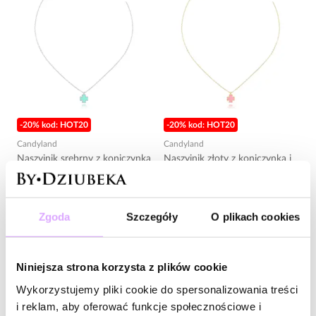
-20% kod: HOT20
-20% kod: HOT20
Candyland
Candyland
Naszyjnik srebrny z koniczynką
Naszyjnik złoty z koniczynką i
i miętową emalią NCA0021
różową emalią NCA0020
98,00 zł
98,00 zł
Zgoda
Szczegóły
O plikach cookies
Do koszyka
Do koszyka
Niniejsza strona korzysta z plików cookie
Wykorzystujemy pliki cookie do spersonalizowania treści
i reklam, aby oferować funkcje społecznościowe i