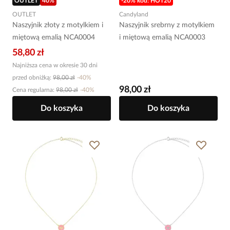
OUTLET
40
%
-20% kod: HOT20
OUTLET
Candyland
Naszyjnik złoty z motylkiem i
Naszyjnik srebrny z motylkiem
miętową emalią NCA0004
i miętową emalią NCA0003
58,80 zł
Najniższa cena w okresie 30 dni
przed obniżką:
98,00 zł
-
40
%
98,00 zł
Cena regularna
:
98,00 zł
-
40
%
Do koszyka
Do koszyka