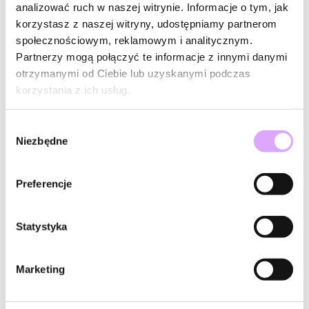
analizować ruch w naszej witrynie. Informacje o tym, jak
korzystasz z naszej witryny, udostępniamy partnerom
społecznościowym, reklamowym i analitycznym.
Partnerzy mogą połączyć te informacje z innymi danymi
otrzymanymi od Ciebie lub uzyskanymi podczas
korzystania z ich usług.
-20% kod: HOT20
-20% kod: HOT20
Candyland
Candyland
Wybór
Naszyjnik srebrny z koniczynką
Naszyjnik złoty z koniczynką i
Niezbędne
zgody
i różową emalią NCA0019
czarną emalią NCA0018
98,00 zł
98,00 zł
Preferencje
Do koszyka
Do koszyka
Statystyka
Marketing