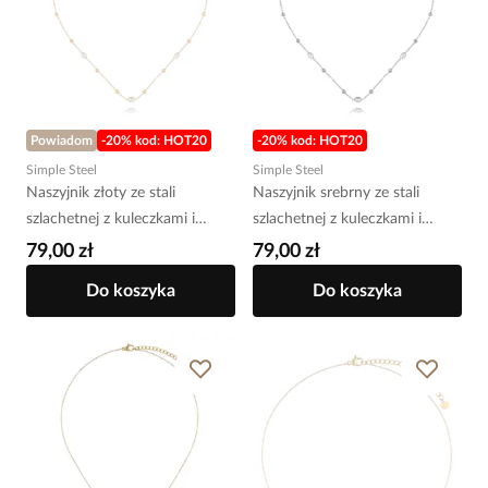
Powiadom
-20% kod: HOT20
-20% kod: HOT20
Simple Steel
Simple Steel
Naszyjnik złoty ze stali
Naszyjnik srebrny ze stali
szlachetnej z kuleczkami i
szlachetnej z kuleczkami i
cyrkoniami NSY0893
cyrkoniami NSY0892
79,00 zł
79,00 zł
Do koszyka
Do koszyka