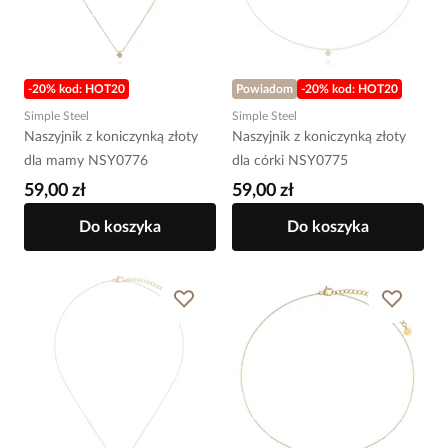
-20% kod: HOT20
Powiadom
-20% kod: HOT20
Simple Steel
Simple Steel
Naszyjnik z koniczynką złoty
Naszyjnik z koniczynką złoty
dla mamy NSY0776
dla córki NSY0775
59,00 zł
59,00 zł
Do koszyka
Do koszyka