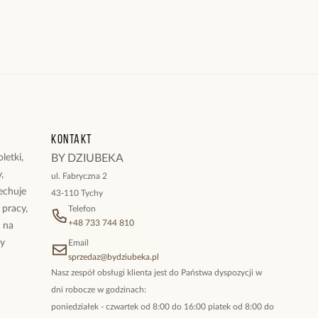
Kontakt
letki,
BY DZIUBEKA
,
ul. Fabryczna 2
cechuje
43-110 Tychy
 pracy,
Telefon
+48 733 744 810
ż na
By
Email
sprzedaz@bydziubeka.pl
Nasz zespół obsługi klienta jest do Państwa dyspozycji w
dni robocze w godzinach:
poniedziałek - czwartek od 8:00 do 16:00 piatek od 8:00 do