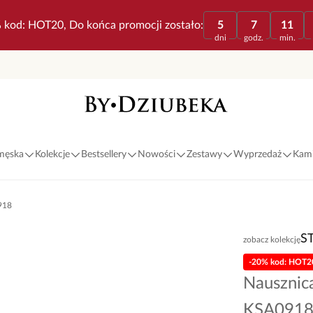
 kod: HOT20, Do końca promocji zostało:
5
7
11
dni
godz.
min.
 męska
Kolekcje
Bestsellery
Nowości
Zestawy
Wyprzedaż
Kami
918
S
zobacz kolekcję
-20% kod: HOT2
Nausznic
KSA091