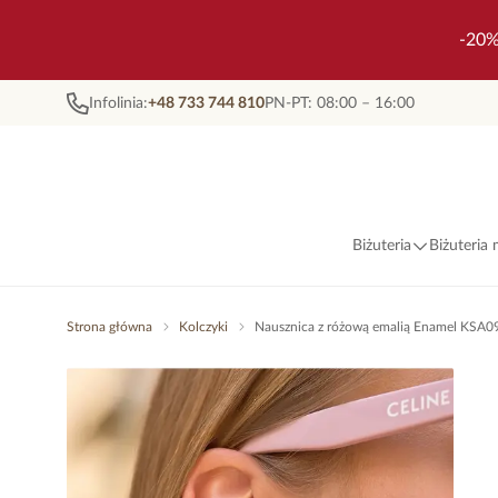
-20%
Infolinia:
+48 733 744 810
PN-PT: 08:00 – 16:00
Biżuteria
Biżuteria
Strona główna
Kolczyki
Nausznica z różową emalią Enamel KSA0