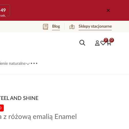
49
sek.
Blog
Sklepy stacjonarne
0
0
...
enie naturalne
TEEL AND SHINE
0
a z różową emalią Enamel
8