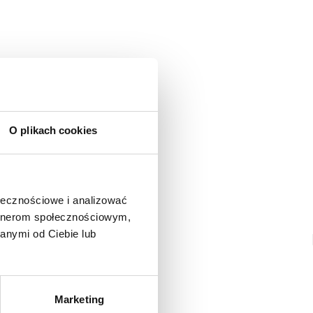
ą osobą, która podzieli się opinią o tym produkcie!
adomienie
witrynie opinie mogą dodawać tylko osoby, które
produkt.
Dodaj opinię
O plikach cookies
ołecznościowe i analizować
artnerom społecznościowym,
anymi od Ciebie lub
Marketing