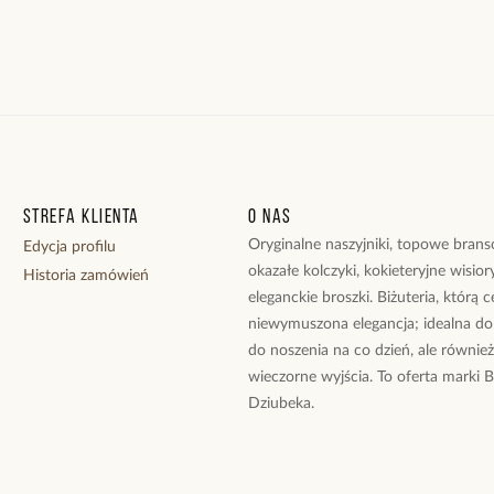
Strefa klienta
O nas
Oryginalne naszyjniki, topowe branso
Edycja profilu
okazałe kolczyki, kokieteryjne wisiory
Historia zamówień
eleganckie broszki. Biżuteria, którą 
niewymuszona elegancja; idealna do
do noszenia na co dzień, ale równie
wieczorne wyjścia. To oferta marki 
Dziubeka.