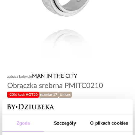
MAN IN THE CITY
zobacz kolekcję
Obrączka srebrna PMITC0210
-20% kod: HOT20
rozmiar 17
Unisex
98,00 zł
Wysyłka w 1 dzień roboczy
Zgoda
Szczegóły
O plikach cookies
Zapytaj o produkt