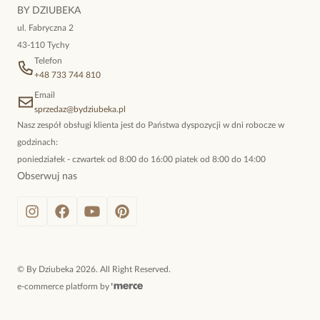
niewymuszona elegancja; idealna do pracy, do noszenia na co
BY DZIUBEKA
dzień, ale również na wieczorne wyjścia. To oferta marki By
ul. Fabryczna 2
Dziubeka.
43-110 Tychy
Telefon
+48 733 744 810
Email
sprzedaz@bydziubeka.pl
Nasz zespół obsługi klienta jest do Państwa dyspozycji w dni robocze w
godzinach:
poniedziałek - czwartek od 8:00 do 16:00 piatek od 8:00 do 14:00
Obserwuj nas
©
By Dziubeka
2026
. All Right Reserved.
e-commerce platform by