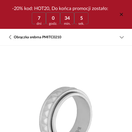
-20% kod: HOT20, Do końca promocji zostało:
7
0
34
5
dni
godz.
min.
sek.
Obrączka srebrna PMITC0210