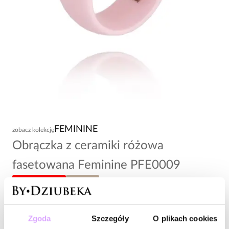
FEMININE
zobacz kolekcję
Obrączka z ceramiki różowa
fasetowana Feminine PFE0009
-20% kod: HOT20
rozmiar 17
79,00 zł
Zgoda
Szczegóły
O plikach cookies
Wysyłka do 2 dni roboczych