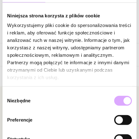
Zapytaj o produkt
Niniejsza strona korzysta z plików cookie
Wykorzystujemy pliki cookie do spersonalizowania treści
Opis produktu
i reklam, aby oferować funkcje społecznościowe i
analizować ruch w naszej witrynie. Informacje o tym, jak
Surowiec: ceramika fasetowana.
korzystasz z naszej witryny, udostępniamy partnerom
Opinie
Kolor surowca: różowy.
społecznościowym, reklamowym i analitycznym.
Szerokość: 0,80 cm.
Partnerzy mogą połączyć te informacje z innymi danymi
Rozmiar: 17.
otrzymanymi od Ciebie lub uzyskanymi podczas
korzystania z ich usług.
Brak opinii
Zobacz inne produkty z kolekcji Steel and Shine
Jeszcze nikt nie ocenił tego produktu.
Wybór
Bądź pierwszą osobą, która podzieli się opinią o tym
Newsletter
Niezbędne
zgody
produkcie!
Bądź na bieżąco z nowościami i promocjami!
Powiadomienie
Preferencje
W naszej witrynie opinie mogą dodawać tylko
osoby, które zakupiły produkt.
Dodaj opinię
Statystyka