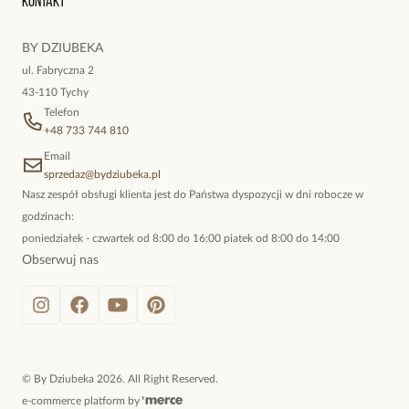
Kontakt
kokieteryjne wisiory, eleganckie broszki. Biżuteria, którą cechuje
niewymuszona elegancja; idealna do pracy, do noszenia na co
BY DZIUBEKA
dzień, ale również na wieczorne wyjścia. To oferta marki By
ul. Fabryczna 2
Dziubeka.
43-110 Tychy
Telefon
+48 733 744 810
Email
sprzedaz@bydziubeka.pl
Nasz zespół obsługi klienta jest do Państwa dyspozycji w dni robocze w
godzinach:
poniedziałek - czwartek od 8:00 do 16:00 piatek od 8:00 do 14:00
Obserwuj nas
©
By Dziubeka
2026
. All Right Reserved.
e-commerce platform by