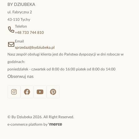
niewymuszona elegancja; idealna do pracy, do noszenia na co
BY DZIUBEKA
dzień, ale również na wieczorne wyjścia. To oferta marki By
ul. Fabryczna 2
Dziubeka.
43-110 Tychy
Telefon
+48 733 744 810
Email
sprzedaz@bydziubeka.pl
Nasz zespół obsługi klienta jest do Państwa dyspozycji w dni robocze w
godzinach:
poniedziałek - czwartek od 8:00 do 16:00 piatek od 8:00 do 14:00
Obserwuj nas
©
By Dziubeka
2026
. All Right Reserved.
e-commerce platform by