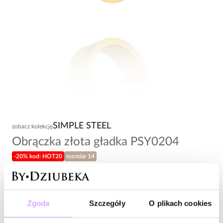
SIMPLE STEEL
zobacz kolekcję
Obrączka złota gładka PSY0204
-20% kod: HOT20
rozmiar 14
64,00 zł
Wysyłka do 3 dni roboczych
Zgoda
Szczegóły
O plikach cookies
Zapytaj o produkt