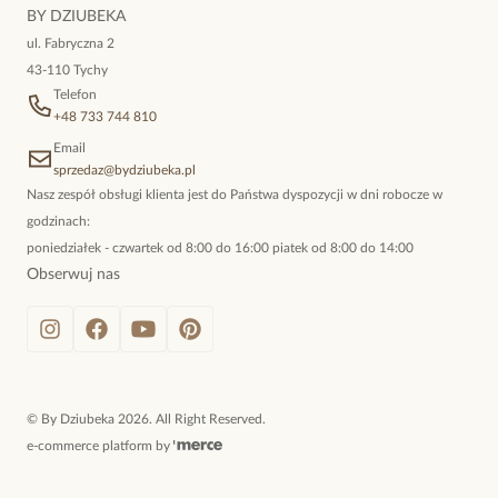
niewymuszona elegancja; idealna do pracy, do noszenia na co
BY DZIUBEKA
dzień, ale również na wieczorne wyjścia. To oferta marki By
ul. Fabryczna 2
Dziubeka.
43-110 Tychy
Telefon
+48 733 744 810
Email
sprzedaz@bydziubeka.pl
Nasz zespół obsługi klienta jest do Państwa dyspozycji w dni robocze w
godzinach:
poniedziałek - czwartek od 8:00 do 16:00 piatek od 8:00 do 14:00
Obserwuj nas
©
By Dziubeka
2026
. All Right Reserved.
e-commerce platform by