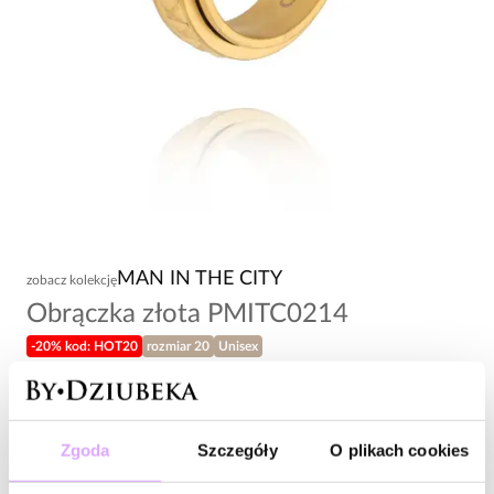
MAN IN THE CITY
zobacz kolekcję
Obrączka złota PMITC0214
-20% kod: HOT20
rozmiar 20
Unisex
118,00 zł
Wysyłka do 2 dni roboczych
Zgoda
Szczegóły
O plikach cookies
Zapytaj o produkt