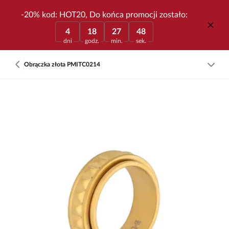
-20% kod: HOT20, Do końca promocji zostało:
4
18
27
48
dni
godz.
min.
sek.
Obrączka złota PMITC0214