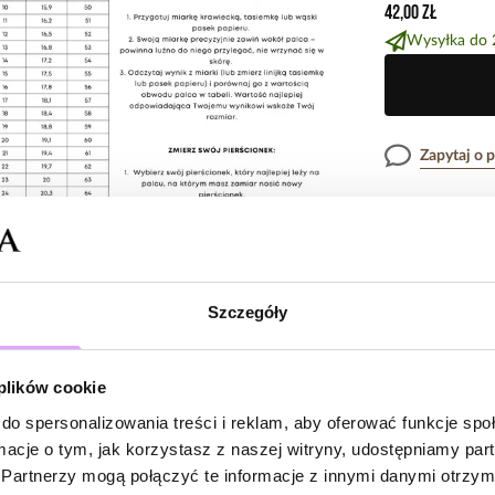
42,00 zł
Wysyłka do 
Zapytaj o 
Opis produk
Surowiec: stal s
Szczegóły
Opinie
Kolor surowca: z
Elementy: czerwo
Wielkość elemen
 plików cookie
Wielkość zawies
do spersonalizowania treści i reklam, aby oferować funkcje sp
Brak opinii
Rozmiar: zakres
ormacje o tym, jak korzystasz z naszej witryny, udostępniamy p
Jeszcze nikt
Partnerzy mogą połączyć te informacje z innymi danymi otrzym
Zobacz inne prod
Bądź pierwsz