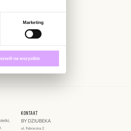
adomienie
witrynie opinie mogą dodawać tylko osoby, które
produkt.
Dodaj opinię
Marketing
Zapisz się
 określonych w
ezwól na wszystkie
Kontakt
letki,
BY DZIUBEKA
,
ul. Fabryczna 2