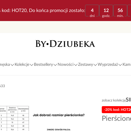
 kod: HOT20, Do końca promocji zostało:
4
12
56
dni
godz.
min.
 męska
Kolekcje
Bestsellery
Nowości
Zestawy
Wyprzedaż
Kami
633
S
zobacz kolekcję
-20% kod: HOT2
Pierścio