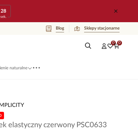
28
sek.
Blog
Sklepy stacjonarne
0
0
...
enie naturalne
IMPLICITY
0
nek elastyczny czerwony PSC0633