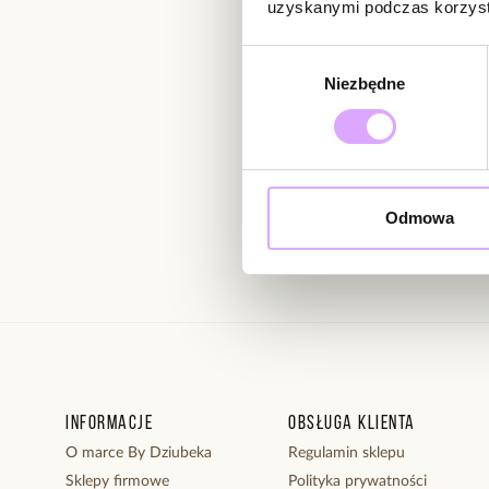
uzyskanymi podczas korzysta
Newsletter
Wybór
Bądź na bieżąco z nowoś
Niezbędne
zgody
Wprowadzając i zatwierdzaj
Odmowa
Regulaminie.
Informacje
Obsługa klienta
O marce By Dziubeka
Regulamin sklepu
Sklepy firmowe
Polityka prywatności