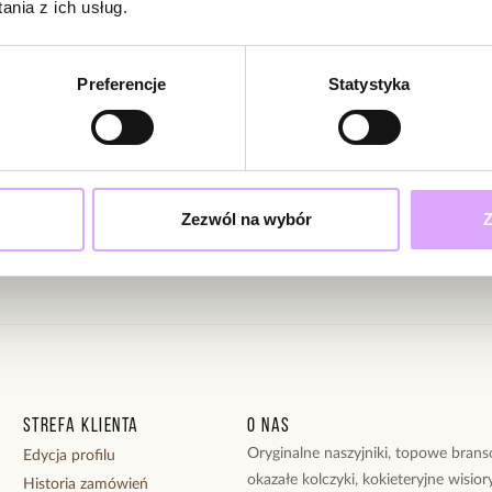
nia z ich usług.
Powi
W naszej 
zakupiły 
ciami i promocjami!
Preferencje
Statystyka
ąc swoje dane wyrażasz zgodę na otrzymywanie newslettera na zasadach
Zezwól na wybór
Z
Strefa klienta
O nas
Oryginalne naszyjniki, topowe branso
Edycja profilu
okazałe kolczyki, kokieteryjne wisiory
Historia zamówień