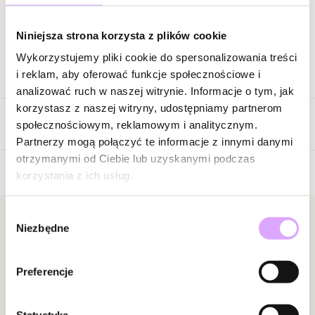
Zapytaj o produkt
Niniejsza strona korzysta z plików cookie
Wykorzystujemy pliki cookie do spersonalizowania treści
Opis produktu
i reklam, aby oferować funkcje społecznościowe i
analizować ruch w naszej witrynie. Informacje o tym, jak
Surowiec: stal szlachetna.
korzystasz z naszej witryny, udostępniamy partnerom
Opinie
Kolor surowca: złoty.
społecznościowym, reklamowym i analitycznym.
Elementy: kwarce różowe, rodochrozyty, kocie oko.
Partnerzy mogą połączyć te informacje z innymi danymi
Wielkość elementów: 0,22 cm.
otrzymanymi od Ciebie lub uzyskanymi podczas
Rozmiar: zakres elastyczności gumki od 15 do 20.
korzystania z ich usług.
5
/
5
Zobacz inne produkty z kolekcji Pearls Sea
Wybór
5
1
Newsletter
Niezbędne
zgody
4
0
3
0
Bądź na bieżąco z nowościami i promocjami!
2
0
Preferencje
1
0
Statystyka