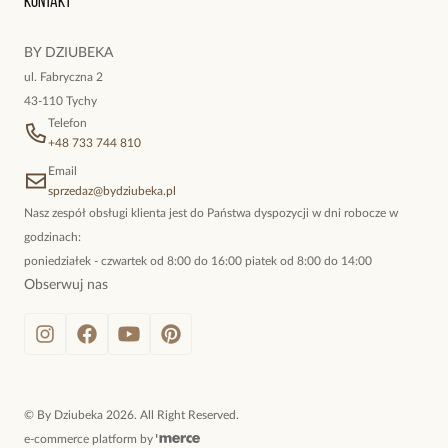
Kontakt
kokieteryjne wisiory, eleganckie broszki. Biżuteria, którą cechuje
niewymuszona elegancja; idealna do pracy, do noszenia na co
BY DZIUBEKA
dzień, ale również na wieczorne wyjścia. To oferta marki By
ul. Fabryczna 2
Dziubeka.
43-110 Tychy
Telefon
+48 733 744 810
Email
sprzedaz@bydziubeka.pl
Nasz zespół obsługi klienta jest do Państwa dyspozycji w dni robocze w
godzinach:
poniedziałek - czwartek od 8:00 do 16:00 piatek od 8:00 do 14:00
Obserwuj nas
©
By Dziubeka
2026
. All Right Reserved.
e-commerce platform by