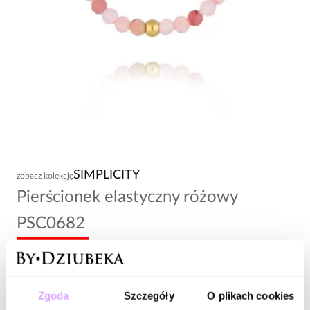
SIMPLICITY
zobacz kolekcję
Pierścionek elastyczny różowy
PSC0682
-20% kod: HOT20
34,00 zł
Zgoda
Szczegóły
O plikach cookies
Wysyłka do 2 dni roboczych