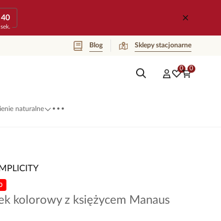
40
sek.
Blog
Sklepy stacjonarne
0
0
...
enie naturalne
IMPLICITY
0
nek kolorowy z księżycem Manaus