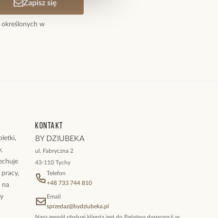
Zapisz się
 określonych w
Kontakt
letki,
BY DZIUBEKA
,
ul. Fabryczna 2
cechuje
43-110 Tychy
 pracy,
Telefon
+48 733 744 810
ż na
By
Email
sprzedaz@bydziubeka.pl
Nasz zespół obsługi klienta jest do Państwa dyspozycji w