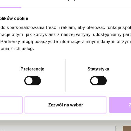
Bądź pierwsz
 plików cookie
Powi
W naszej 
do spersonalizowania treści i reklam, aby oferować funkcje sp
zakupiły 
ormacje o tym, jak korzystasz z naszej witryny, udostępniamy p
Partnerzy mogą połączyć te informacje z innymi danymi otrzym
nia z ich usług.
Preferencje
Statystyka
Zezwól na wybór
Z
ciami i promocjami!