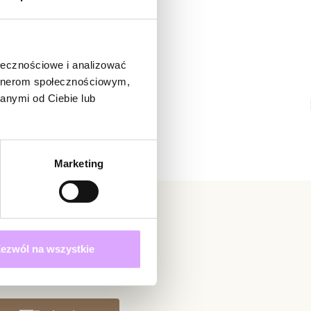
ą osobą, która podzieli się opinią o tym produkcie!
adomienie
witrynie opinie mogą dodawać tylko osoby, które
ołecznościowe i analizować
produkt.
Dodaj opinię
artnerom społecznościowym,
anymi od Ciebie lub
Marketing
ezwól na wszystkie