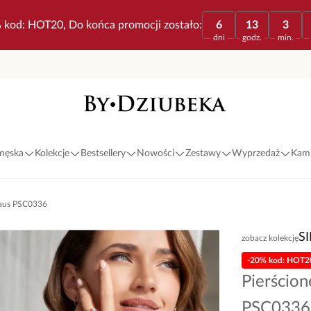
 kod: HOT20, Do końca promocji zostało:
6
13
3
dni
godz.
min.
 męska
Kolekcje
Bestsellery
Nowości
Zestawy
Wyprzedaż
Kami
naus PSC0336
S
zobacz kolekcję
-20% kod: HOT2
Pierścio
PSC0336