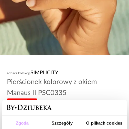
SIMPLICITY
zobacz kolekcję
Pierścionek kolorowy z okiem
Manaus II PSC0335
-20% kod: HOT20
34,00 zł
Zgoda
Szczegóły
O plikach cookies
Wysyłka do 3 dni roboczych