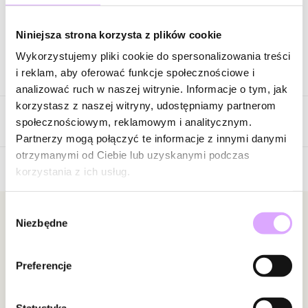
Zapytaj o produkt
Niniejsza strona korzysta z plików cookie
Wykorzystujemy pliki cookie do spersonalizowania treści
Opis produktu
i reklam, aby oferować funkcje społecznościowe i
analizować ruch w naszej witrynie. Informacje o tym, jak
Surowiec: mosiądz.
korzystasz z naszej witryny, udostępniamy partnerom
Opinie
Kolor surowca: złoty.
społecznościowym, reklamowym i analitycznym.
Kamienie: jadeity mix kolorów.
Partnerzy mogą połączyć te informacje z innymi danymi
Wielkość elementów: 0,42 cm.
otrzymanymi od Ciebie lub uzyskanymi podczas
Rozmiar: zakres elastyczności gumki 12-18
korzystania z ich usług.
5
/
5
Zobacz inne produkty z kolekcji Pearls Sea
Wybór
5
1
Newsletter
Niezbędne
zgody
4
0
3
0
Bądź na bieżąco z nowościami i promocjami!
2
0
Preferencje
1
0
Statystyka