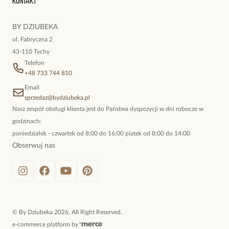
Kontakt
kokieteryjne wisiory, eleganckie broszki. Biżuteria, którą cechuje
niewymuszona elegancja; idealna do pracy, do noszenia na co
BY DZIUBEKA
dzień, ale również na wieczorne wyjścia. To oferta marki By
ul. Fabryczna 2
Dziubeka.
43-110 Tychy
Telefon
+48 733 744 810
Email
sprzedaz@bydziubeka.pl
Nasz zespół obsługi klienta jest do Państwa dyspozycji w dni robocze w
godzinach:
poniedziałek - czwartek od 8:00 do 16:00 piatek od 8:00 do 14:00
Obserwuj nas
©
By Dziubeka
2026
. All Right Reserved.
e-commerce platform by