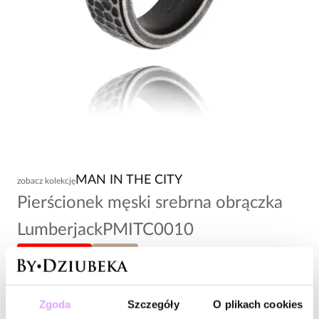
MAN IN THE CITY
zobacz kolekcję
Pierścionek męski srebrna obrączka
LumberjackPMITC0010
-20% kod: HOT20
rozmiar 22
79,00 zł
Zgoda
Szczegóły
O plikach cookies
Wysyłka do 2 dni roboczych