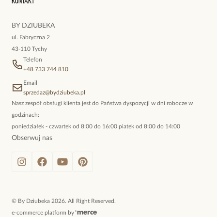
Kontakt
kokieteryjne wisiory, eleganckie broszki. Biżuteria, którą cechuje
niewymuszona elegancja; idealna do pracy, do noszenia na co
BY DZIUBEKA
dzień, ale również na wieczorne wyjścia. To oferta marki By
ul. Fabryczna 2
Dziubeka.
43-110 Tychy
Telefon
+48 733 744 810
Email
sprzedaz@bydziubeka.pl
Nasz zespół obsługi klienta jest do Państwa dyspozycji w dni robocze w
godzinach:
poniedziałek - czwartek od 8:00 do 16:00 piatek od 8:00 do 14:00
Obserwuj nas
©
By Dziubeka
2026
. All Right Reserved.
e-commerce platform by