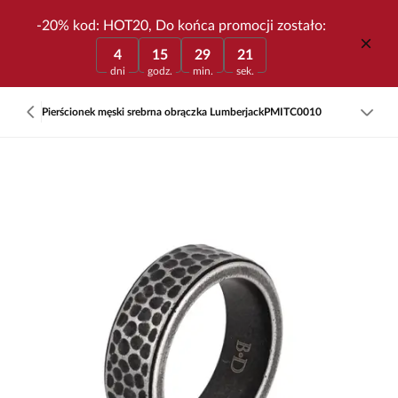
-20% kod: HOT20, Do końca promocji zostało:
4
15
29
21
dni
godz.
min.
sek.
Pierścionek męski srebrna obrączka LumberjackPMITC0010