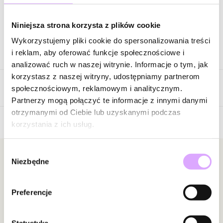
Zapytaj o produkt
Niniejsza strona korzysta z plików cookie
Wykorzystujemy pliki cookie do spersonalizowania treści
Opis produktu
i reklam, aby oferować funkcje społecznościowe i
analizować ruch w naszej witrynie. Informacje o tym, jak
Surowiec: stal szlachetna.
korzystasz z naszej witryny, udostępniamy partnerom
Opinie
Kolor surowca: srebrny oksydowany matowy.
społecznościowym, reklamowym i analitycznym.
Szerokość: 0,80 cm.
Partnerzy mogą połączyć te informacje z innymi danymi
Rozmiar: 22.
otrzymanymi od Ciebie lub uzyskanymi podczas
korzystania z ich usług.
Brak opinii
Zobacz inne produkty z kolekcji Man In The City
Jeszcze nikt nie ocenił tego produktu.
Wybór
Bądź pierwszą osobą, która podzieli się opinią o tym
Newsletter
Niezbędne
zgody
produkcie!
Bądź na bieżąco z nowościami i promocjami!
Powiadomienie
Preferencje
W naszej witrynie opinie mogą dodawać tylko
osoby, które zakupiły produkt.
Dodaj opinię
Statystyka