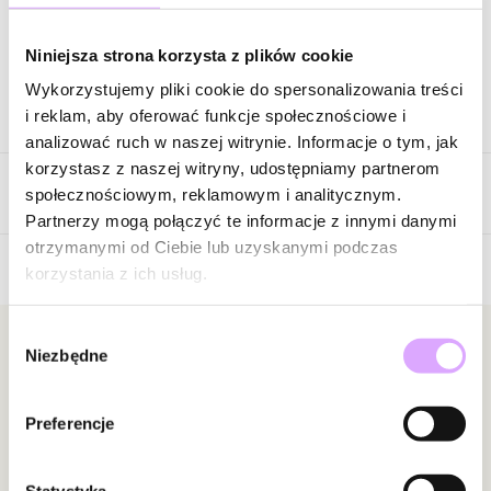
Zapytaj o produkt
Niniejsza strona korzysta z plików cookie
Wykorzystujemy pliki cookie do spersonalizowania treści
Opis produktu
i reklam, aby oferować funkcje społecznościowe i
analizować ruch w naszej witrynie. Informacje o tym, jak
Pierścionek wykonany ze stali szlachetnej.
korzystasz z naszej witryny, udostępniamy partnerom
Opinie
Kolor surowca: złoty
społecznościowym, reklamowym i analitycznym.
Rozmiar: 15
Partnerzy mogą połączyć te informacje z innymi danymi
Wielkość V: 1,00 cm x 0,70 cm
otrzymanymi od Ciebie lub uzyskanymi podczas
korzystania z ich usług.
Brak opinii
Zobacz inne produkty z kolekcji Steel and Shine
Jeszcze nikt nie ocenił tego produktu.
Wybór
Bądź pierwszą osobą, która podzieli się opinią o tym
Newsletter
Niezbędne
zgody
produkcie!
Bądź na bieżąco z nowościami i promocjami!
Powiadomienie
Preferencje
W naszej witrynie opinie mogą dodawać tylko
osoby, które zakupiły produkt.
Dodaj opinię
Statystyka