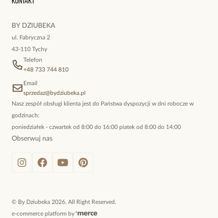
Kontakt
kokieteryjne wisiory, eleganckie broszki. Biżuteria, którą cechuje
niewymuszona elegancja; idealna do pracy, do noszenia na co
BY DZIUBEKA
dzień, ale również na wieczorne wyjścia. To oferta marki By
ul. Fabryczna 2
Dziubeka.
43-110 Tychy
Telefon
+48 733 744 810
Email
sprzedaz@bydziubeka.pl
Nasz zespół obsługi klienta jest do Państwa dyspozycji w dni robocze w
godzinach:
poniedziałek - czwartek od 8:00 do 16:00 piatek od 8:00 do 14:00
Obserwuj nas
©
By Dziubeka
2026
. All Right Reserved.
e-commerce platform by