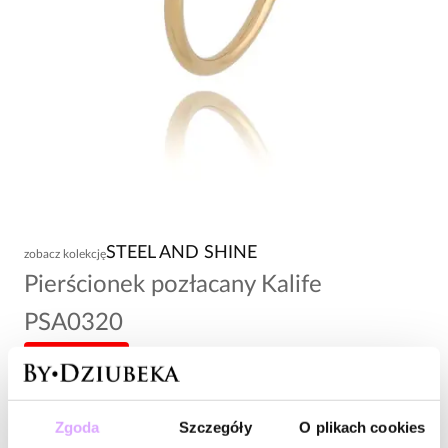
STEEL AND SHINE
zobacz kolekcję
Pierścionek pozłacany Kalife
PSA0320
-20% kod: HOT20
59,00 zł
Zgoda
Szczegóły
O plikach cookies
Wysyłka w 1 dzień roboczy