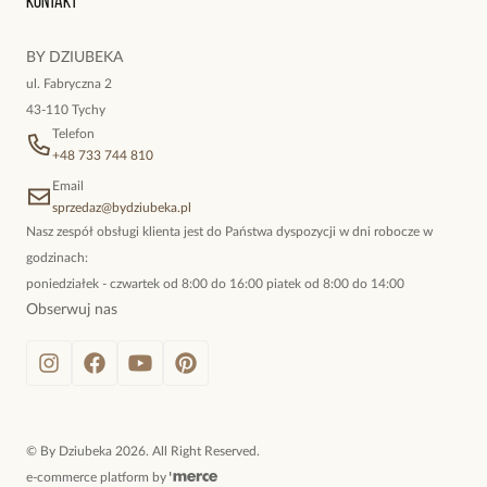
Kontakt
przepiękny!
kokieteryjne wisiory, eleganckie broszki. Biżuteria, którą cechuje
niewymuszona elegancja; idealna do pracy, do noszenia na co
BY DZIUBEKA
dzień, ale również na wieczorne wyjścia. To oferta marki By
ul. Fabryczna 2
Dziubeka.
43-110 Tychy
Telefon
+48 733 744 810
Email
sprzedaz@bydziubeka.pl
Nasz zespół obsługi klienta jest do Państwa dyspozycji w dni robocze w
godzinach:
poniedziałek - czwartek od 8:00 do 16:00 piatek od 8:00 do 14:00
Obserwuj nas
©
By Dziubeka
2026
. All Right Reserved.
e-commerce platform by