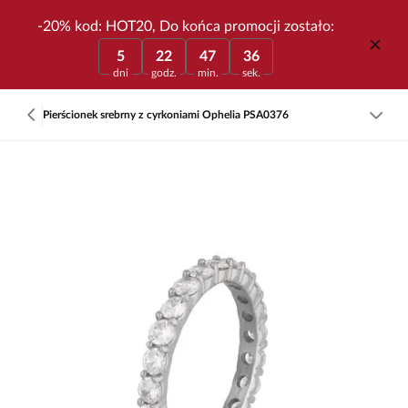
-20% kod: HOT20, Do końca promocji zostało:
5
22
47
36
dni
godz.
min.
sek.
Pierścionek srebrny z cyrkoniami Ophelia PSA0376