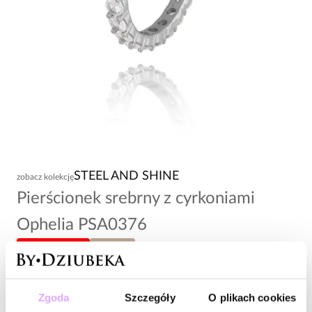
STEEL AND SHINE
zobacz kolekcję
Pierścionek srebrny z cyrkoniami
Ophelia PSA0376
-20% kod: HOT20
rozmiar 19
133,00 zł
Zgoda
Szczegóły
O plikach cookies
Wysyłka w 1 dzień roboczy