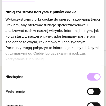
Zapytaj o produkt
Niniejsza strona korzysta z plików cookie
Wykorzystujemy pliki cookie do spersonalizowania treści
Opis produktu
i reklam, aby oferować funkcje społecznościowe i
analizować ruch w naszej witrynie. Informacje o tym, jak
Surowiec: stal szlachetna.
korzystasz z naszej witryny, udostępniamy partnerom
Opinie
Kolor surowca: srebrny.
społecznościowym, reklamowym i analitycznym.
Cyrkonie: transparentne.
Partnerzy mogą połączyć te informacje z innymi danymi
Rozmiar: 19.
otrzymanymi od Ciebie lub uzyskanymi podczas
Szerokość: 0,20 cm.
korzystania z ich usług.
5
/
5
Zobacz inne produkty z kolekcji Steel and Shine
</font
Wybór
5
2
Newsletter
Niezbędne
zgody
4
0
3
0
Bądź na bieżąco z nowościami i promocjami!
2
0
Preferencje
1
0
Statystyka