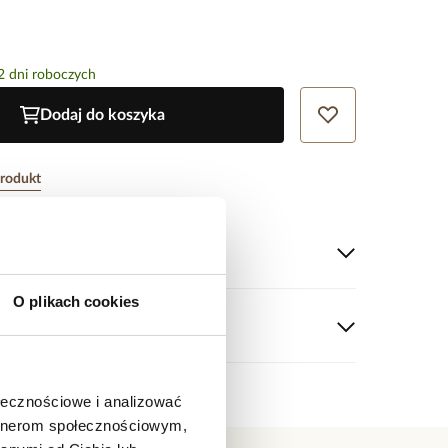
2 dni roboczych
Dodaj do koszyka
produkt
tu
O plikach cookies
zlachetna.
srebrny.
parentne.
 cm.
ołecznościowe i analizować
artnerom społecznościowym,
ukty z kolekcji Steel and Shine
 nie ocenił tego produktu.