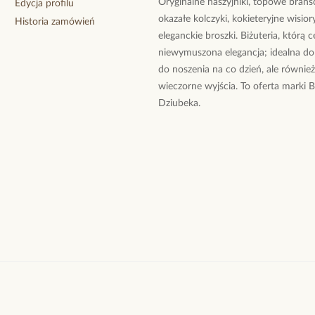
Oryginalne naszyjniki, topowe branso
Edycja profilu
okazałe kolczyki, kokieteryjne wisiory
Historia zamówień
eleganckie broszki. Biżuteria, którą 
niewymuszona elegancja; idealna do
do noszenia na co dzień, ale równie
wieczorne wyjścia. To oferta marki 
Dziubeka.