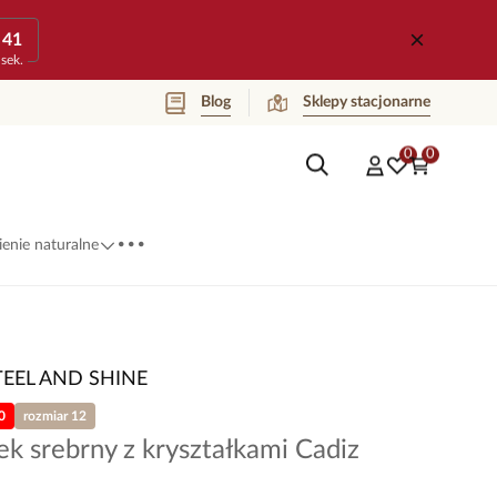
41
sek.
Blog
Sklepy stacjonarne
0
0
...
enie naturalne
TEEL AND SHINE
0
rozmiar 12
ek srebrny z kryształkami Cadiz