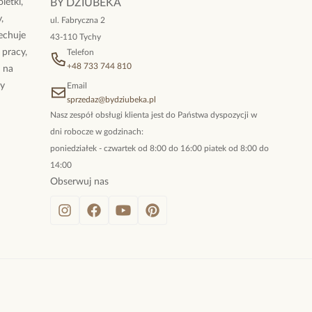
letki,
BY DZIUBEKA
,
ul. Fabryczna 2
cechuje
43-110 Tychy
 pracy,
Telefon
+48 733 744 810
ż na
By
Email
sprzedaz@bydziubeka.pl
Nasz zespół obsługi klienta jest do Państwa dyspozycji w
dni robocze w godzinach:
poniedziałek - czwartek od 8:00 do 16:00 piatek od 8:00 do
14:00
Obserwuj nas