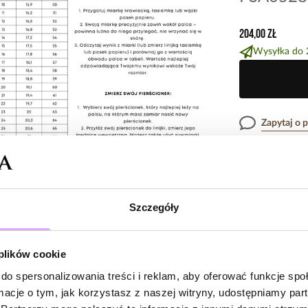
204,00 zł
Wysyłka do 
Zapytaj o 
Opis produk
Szczegóły
Surowiec: stal s
Opinie
Kolor surowca: 
Cyrkonie: trans
 plików cookie
Rozmiar: 12
Szerokość: 0,60
do spersonalizowania treści i reklam, aby oferować funkcje sp
Brak opinii
ormacje o tym, jak korzystasz z naszej witryny, udostępniamy p
Zobacz inne prod
Jeszcze nikt