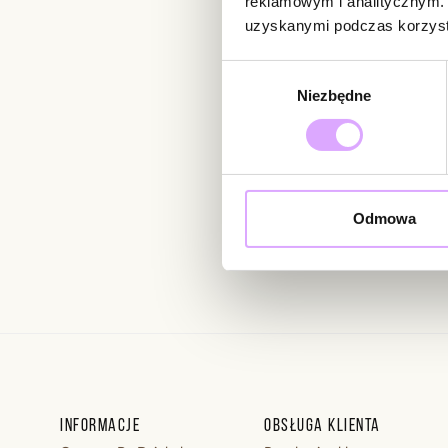
reklamowym i analitycznym. 
uzyskanymi podczas korzysta
Newsletter
Wybór
Niezbędne
zgody
Bądź na bieżąco z nowoś
Odmowa
Wprowadzając i zatwierdzaj
Regulaminie.
Informacje
Obsługa klienta