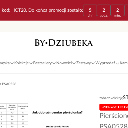
 kod: HOT20, Do końca promocji zostało:
5
2
2
dni
godz.
min.
 męska
Kolekcje
Bestsellery
Nowości
Zestawy
Wyprzedaż
Kami
diz PSA0528
S
zobacz kolekcję
-20% kod: HOT2
Pierścion
PSA0528