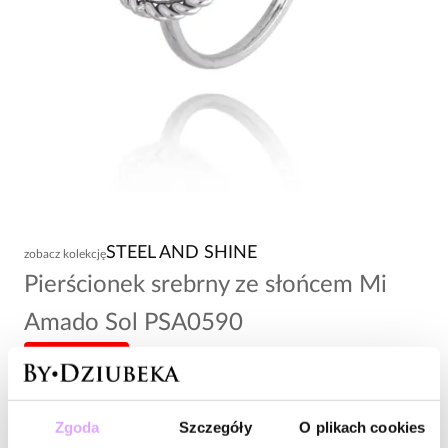
STEEL AND SHINE
zobacz kolekcję
Pierścionek srebrny ze słońcem Mi
Amado Sol PSA0590
-20% kod: HOT20
76,00 zł
Zgoda
Szczegóły
O plikach cookies
Wysyłka do 2 dni roboczych