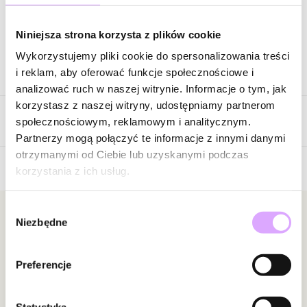
Zapytaj o produkt
Niniejsza strona korzysta z plików cookie
Wykorzystujemy pliki cookie do spersonalizowania treści
Opis produktu
i reklam, aby oferować funkcje społecznościowe i
analizować ruch w naszej witrynie. Informacje o tym, jak
Surowiec: stal szlachetna.
korzystasz z naszej witryny, udostępniamy partnerom
Opinie
Kolor surowca: srebrny.
społecznościowym, reklamowym i analitycznym.
Wielkość elementu ze słońcem: 1,30 cm.
Partnerzy mogą połączyć te informacje z innymi danymi
Rozmiar: 9.
otrzymanymi od Ciebie lub uzyskanymi podczas
Pierścionek jest elastyczny i można go zmniejszyć lub powiększyć
korzystania z ich usług.
Brak opinii
o jeden rozmiar.
Jeszcze nikt nie ocenił tego produktu.
Wybór
Zobacz inne produkty z kolekcji Steel and Shine
Bądź pierwszą osobą, która podzieli się opinią o tym
Newsletter
Niezbędne
zgody
produkcie!
Bądź na bieżąco z nowościami i promocjami!
Powiadomienie
Preferencje
W naszej witrynie opinie mogą dodawać tylko
osoby, które zakupiły produkt.
Dodaj opinię
Statystyka