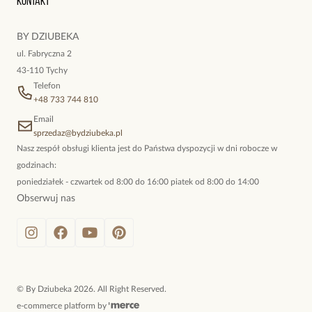
Kontakt
kokieteryjne wisiory, eleganckie broszki. Biżuteria, którą cechuje
niewymuszona elegancja; idealna do pracy, do noszenia na co
BY DZIUBEKA
dzień, ale również na wieczorne wyjścia. To oferta marki By
ul. Fabryczna 2
Dziubeka.
43-110 Tychy
Telefon
+48 733 744 810
Email
sprzedaz@bydziubeka.pl
Nasz zespół obsługi klienta jest do Państwa dyspozycji w dni robocze w
godzinach:
poniedziałek - czwartek od 8:00 do 16:00 piatek od 8:00 do 14:00
Obserwuj nas
©
By Dziubeka
2026
. All Right Reserved.
e-commerce platform by