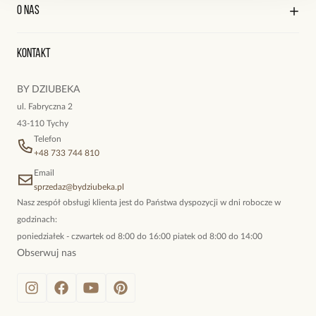
Kontakt
Edycja profilu
O nas
Reklamacje i zwroty
Historia zamówień
Wyśledź swoją paczkę
Oryginalne naszyjniki, topowe bransoletki, okazałe kolczyki,
Kontakt
kokieteryjne wisiory, eleganckie broszki. Biżuteria, którą cechuje
niewymuszona elegancja; idealna do pracy, do noszenia na co
BY DZIUBEKA
dzień, ale również na wieczorne wyjścia. To oferta marki By
ul. Fabryczna 2
Dziubeka.
43-110 Tychy
Telefon
+48 733 744 810
Email
sprzedaz@bydziubeka.pl
Nasz zespół obsługi klienta jest do Państwa dyspozycji w dni robocze w
godzinach:
poniedziałek - czwartek od 8:00 do 16:00 piatek od 8:00 do 14:00
Obserwuj nas