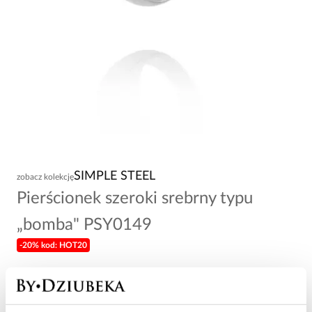
SIMPLE STEEL
zobacz kolekcję
Pierścionek szeroki srebrny typu
„bomba" PSY0149
-20% kod: HOT20
79,00 zł
Wysyłka do 2 dni roboczych