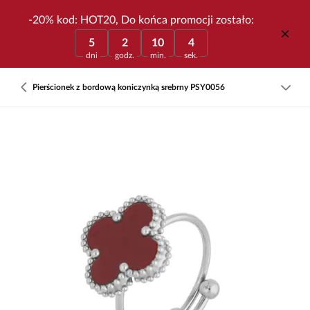
-20% kod: HOT20, Do końca promocji zostało:
5
2
10
4
dni
godz.
min.
sek.
Pierścionek z bordową koniczynką srebrny PSY0056