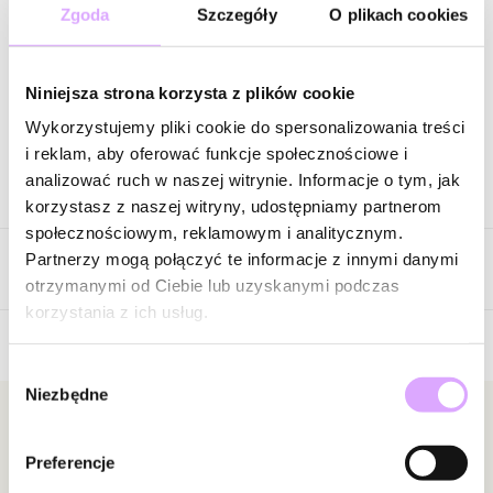
12,80 zł
-
-100
%
Zgoda
Szczegóły
O plikach cookies
Cena regularna
:
64,00 zł
-
60
%
Wysyłka do 2 dni roboczych
Niniejsza strona korzysta z plików cookie
Zapytaj o produkt
Wykorzystujemy pliki cookie do spersonalizowania treści
i reklam, aby oferować funkcje społecznościowe i
analizować ruch w naszej witrynie. Informacje o tym, jak
Opis produktu
korzystasz z naszej witryny, udostępniamy partnerom
społecznościowym, reklamowym i analitycznym.
Surowiec: stal szlachetna.
Partnerzy mogą połączyć te informacje z innymi danymi
Opinie
Kolor surowca: srebrny.
otrzymanymi od Ciebie lub uzyskanymi podczas
Wielkość koniczynki: 1,50 cm.
korzystania z ich usług.
Rozmiar bazowy 13. Pierścionek jest plastyczny i można go
zmniejszać i zwiększać o kilka rozmiarów.
Wybór
Brak opinii
Niezbędne
zgody
Zobacz inne produkty z kolekcji Pearls Sea
Jeszcze nikt nie ocenił tego produktu.
Bądź pierwszą osobą, która podzieli się opinią o tym
Newsletter
produkcie!
Preferencje
Bądź na bieżąco z nowościami i promocjami!