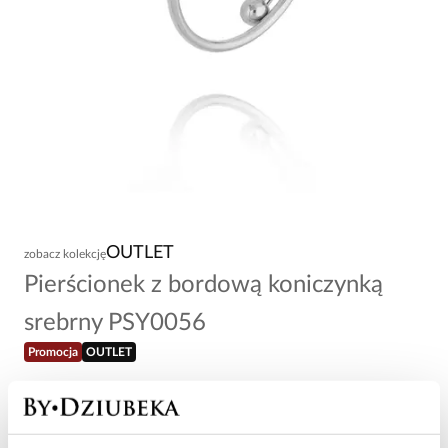
OUTLET
zobacz kolekcję
Pierścionek z bordową koniczynką
srebrny PSY0056
Promocja
OUTLET
25,60 zł
-
60
%
64,00 zł
Najniższa cena w okresie 30 dni przed obniżką: