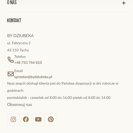
O nas
Reklamacje i zwroty
Historia zamówień
Wyśledź swoją paczkę
Oryginalne naszyjniki, topowe bransoletki, okazałe kolczyki,
Kontakt
kokieteryjne wisiory, eleganckie broszki. Biżuteria, którą cechuje
niewymuszona elegancja; idealna do pracy, do noszenia na co
BY DZIUBEKA
dzień, ale również na wieczorne wyjścia. To oferta marki By
ul. Fabryczna 2
Dziubeka.
43-110 Tychy
Telefon
+48 733 744 810
Email
sprzedaz@bydziubeka.pl
Nasz zespół obsługi klienta jest do Państwa dyspozycji w dni robocze w
godzinach:
poniedziałek - czwartek od 8:00 do 16:00 piatek od 8:00 do 14:00
Obserwuj nas