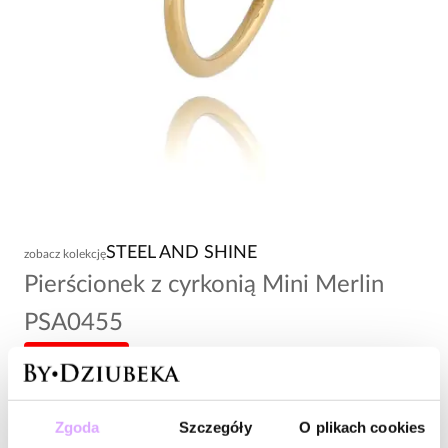
STEEL AND SHINE
zobacz kolekcję
Pierścionek z cyrkonią Mini Merlin
PSA0455
-20% kod: HOT20
89,00 zł
Zgoda
Szczegóły
O plikach cookies
Wysyłka do 2 dni roboczych