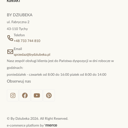
Kontakt
kokieteryjne wisiory, eleganckie broszki. Biżuteria, którą cechuje
niewymuszona elegancja; idealna do pracy, do noszenia na co
BY DZIUBEKA
dzień, ale również na wieczorne wyjścia. To oferta marki By
ul. Fabryczna 2
Dziubeka.
43-110 Tychy
Telefon
+48 733 744 810
Email
sprzedaz@bydziubeka.pl
Nasz zespół obsługi klienta jest do Państwa dyspozycji w dni robocze w
godzinach:
poniedziałek - czwartek od 8:00 do 16:00 piatek od 8:00 do 14:00
Obserwuj nas
©
By Dziubeka
2026
. All Right Reserved.
e-commerce platform by