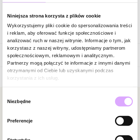
Zapytaj o produkt
Niniejsza strona korzysta z plików cookie
Wykorzystujemy pliki cookie do spersonalizowania treści
Opis produktu
i reklam, aby oferować funkcje społecznościowe i
analizować ruch w naszej witrynie. Informacje o tym, jak
Surowiec: stal szlachetna.
korzystasz z naszej witryny, udostępniamy partnerom
Opinie
Kolor surowca: złoty.
społecznościowym, reklamowym i analitycznym.
Kolor cyrkonii: transparentna.
Partnerzy mogą połączyć te informacje z innymi danymi
Wielkość oczka: 0,40 cm x 0,60 cm.
otrzymanymi od Ciebie lub uzyskanymi podczas
Rozmiar: 14.
korzystania z ich usług.
Brak opinii
Zobacz inne produkty z kolekcji Steel and Shine
Jeszcze nikt nie ocenił tego produktu.
Wybór
Bądź pierwszą osobą, która podzieli się opinią o tym
Newsletter
Niezbędne
zgody
produkcie!
Bądź na bieżąco z nowościami i promocjami!
Powiadomienie
Preferencje
W naszej witrynie opinie mogą dodawać tylko
osoby, które zakupiły produkt.
Dodaj opinię
Statystyka