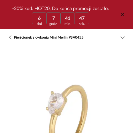
-20% kod: HOT20, Do końca promocji zostało:
6
7
41
47
dni
godz.
min.
sek.
Pierścionek z cyrkonią Mini Merlin PSA0455