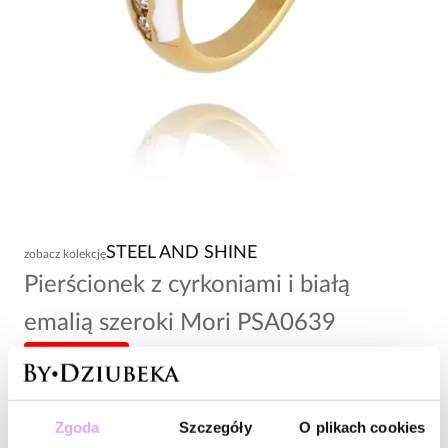
STEEL AND SHINE
zobacz kolekcję
Pierścionek z cyrkoniami i białą
emalią szeroki Mori PSA0639
-20% kod: HOT20
116,00 zł
Zgoda
Szczegóły
O plikach cookies
Wysyłka w 1 dzień roboczy