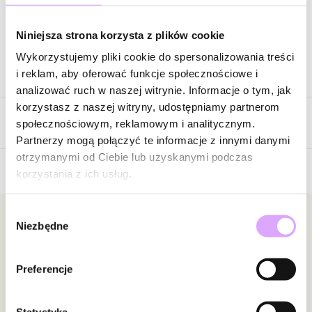
Zapytaj o produkt
Niniejsza strona korzysta z plików cookie
Wykorzystujemy pliki cookie do spersonalizowania treści
Opis produktu
i reklam, aby oferować funkcje społecznościowe i
analizować ruch w naszej witrynie. Informacje o tym, jak
Surowiec: stal szlachetna.
korzystasz z naszej witryny, udostępniamy partnerom
Opinie
Kolor surowca: złoty.
społecznościowym, reklamowym i analitycznym.
Kolor emalii: biały.
Partnerzy mogą połączyć te informacje z innymi danymi
Szerokość: 0,65 cm.
otrzymanymi od Ciebie lub uzyskanymi podczas
Rozmiar: 14.
korzystania z ich usług.
Brak opinii
Zobacz inne produkty z kolekcji Steel and Shine
Jeszcze nikt nie ocenił tego produktu.
Wybór
Bądź pierwszą osobą, która podzieli się opinią o tym
Newsletter
Niezbędne
zgody
produkcie!
Bądź na bieżąco z nowościami i promocjami!
Powiadomienie
Preferencje
W naszej witrynie opinie mogą dodawać tylko
osoby, które zakupiły produkt.
Dodaj opinię
Statystyka