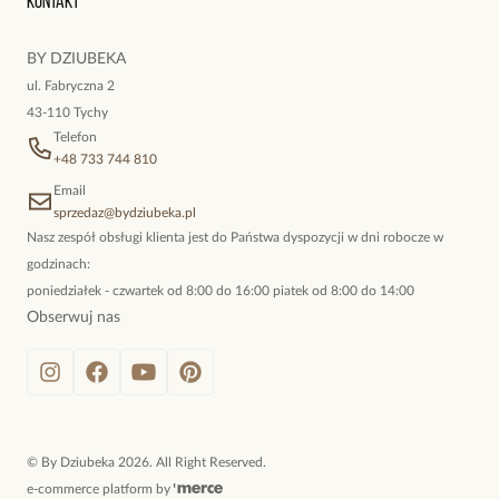
Kontakt
kokieteryjne wisiory, eleganckie broszki. Biżuteria, którą cechuje
niewymuszona elegancja; idealna do pracy, do noszenia na co
BY DZIUBEKA
dzień, ale również na wieczorne wyjścia. To oferta marki By
ul. Fabryczna 2
Dziubeka.
43-110 Tychy
Telefon
+48 733 744 810
Email
sprzedaz@bydziubeka.pl
Nasz zespół obsługi klienta jest do Państwa dyspozycji w dni robocze w
godzinach:
poniedziałek - czwartek od 8:00 do 16:00 piatek od 8:00 do 14:00
Obserwuj nas
©
By Dziubeka
2026
. All Right Reserved.
e-commerce platform by