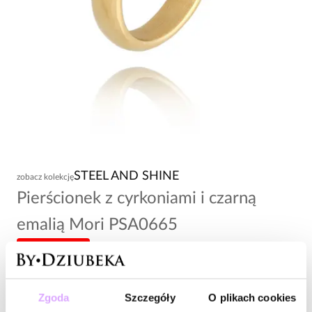
STEEL AND SHINE
zobacz kolekcję
Pierścionek z cyrkoniami i czarną
emalią Mori PSA0665
-20% kod: HOT20
108,00 zł
Zgoda
Szczegóły
O plikach cookies
Wysyłka do 2 dni roboczych