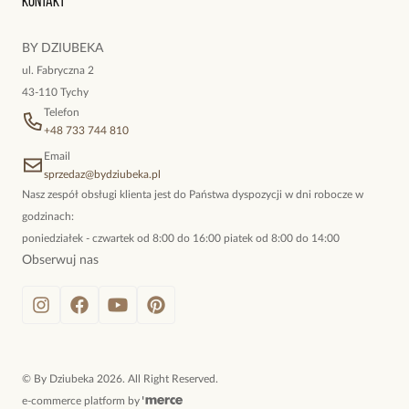
Kontakt
kokieteryjne wisiory, eleganckie broszki. Biżuteria, którą cechuje
niewymuszona elegancja; idealna do pracy, do noszenia na co
BY DZIUBEKA
dzień, ale również na wieczorne wyjścia. To oferta marki By
ul. Fabryczna 2
Dziubeka.
43-110 Tychy
Telefon
+48 733 744 810
Email
sprzedaz@bydziubeka.pl
Nasz zespół obsługi klienta jest do Państwa dyspozycji w dni robocze w
godzinach:
poniedziałek - czwartek od 8:00 do 16:00 piatek od 8:00 do 14:00
Obserwuj nas
©
By Dziubeka
2026
. All Right Reserved.
e-commerce platform by