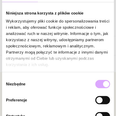
Zapytaj o produkt
Niniejsza strona korzysta z plików cookie
Wykorzystujemy pliki cookie do spersonalizowania treści
Opis produktu
i reklam, aby oferować funkcje społecznościowe i
analizować ruch w naszej witrynie. Informacje o tym, jak
Surowiec: stal szlachetna.
korzystasz z naszej witryny, udostępniamy partnerom
Opinie
Kolor surowca: złoty.
społecznościowym, reklamowym i analitycznym.
Kolor emalii: czarny.
Partnerzy mogą połączyć te informacje z innymi danymi
Szerokość: 0,38 cm.
otrzymanymi od Ciebie lub uzyskanymi podczas
Rozmiar: 17.
korzystania z ich usług.
Brak opinii
Zobacz inne produkty z kolekcji Steel and Shine
Jeszcze nikt nie ocenił tego produktu.
Wybór
Bądź pierwszą osobą, która podzieli się opinią o tym
Newsletter
Niezbędne
zgody
produkcie!
Bądź na bieżąco z nowościami i promocjami!
Powiadomienie
Preferencje
W naszej witrynie opinie mogą dodawać tylko
osoby, które zakupiły produkt.
Dodaj opinię
Statystyka