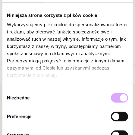
Zapytaj o produkt
Niniejsza strona korzysta z plików cookie
Wykorzystujemy pliki cookie do spersonalizowania treści
Opis produktu
i reklam, aby oferować funkcje społecznościowe i
analizować ruch w naszej witrynie. Informacje o tym, jak
Surowiec: stal szlachetna.
korzystasz z naszej witryny, udostępniamy partnerom
Opinie
Kolor surowca: złoty.
społecznościowym, reklamowym i analitycznym.
Kolor emalii: różowy.
Partnerzy mogą połączyć te informacje z innymi danymi
Szerokość: 0,38 cm.
otrzymanymi od Ciebie lub uzyskanymi podczas
Rozmiar: 17.
korzystania z ich usług.
Brak opinii
Zobacz inne produkty z kolekcji Steel and Shine
Jeszcze nikt nie ocenił tego produktu.
Wybór
Bądź pierwszą osobą, która podzieli się opinią o tym
Newsletter
Niezbędne
zgody
produkcie!
Bądź na bieżąco z nowościami i promocjami!
Powiadomienie
Preferencje
W naszej witrynie opinie mogą dodawać tylko
osoby, które zakupiły produkt.
Dodaj opinię
Statystyka