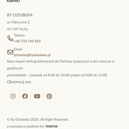
Kontakt
kokieteryjne wisiory, eleganckie broszki. Biżuteria, którą cechuje
niewymuszona elegancja; idealna do pracy, do noszenia na co
BY DZIUBEKA
dzień, ale również na wieczorne wyjścia. To oferta marki By
ul. Fabryczna 2
Dziubeka.
43-110 Tychy
Telefon
+48 733 744 810
Email
sprzedaz@bydziubeka.pl
Nasz zespół obsługi klienta jest do Państwa dyspozycji w dni robocze w
godzinach:
poniedziałek - czwartek od 8:00 do 16:00 piatek od 8:00 do 14:00
Obserwuj nas
©
By Dziubeka
2026
. All Right Reserved.
e-commerce platform by