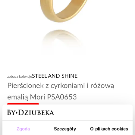
STEEL AND SHINE
zobacz kolekcję
Pierścionek z cyrkoniami i różową
emalią Mori PSA0653
-20% kod: HOT20
108,00 zł
Zgoda
Szczegóły
O plikach cookies
Wysyłka do 3 dni roboczych