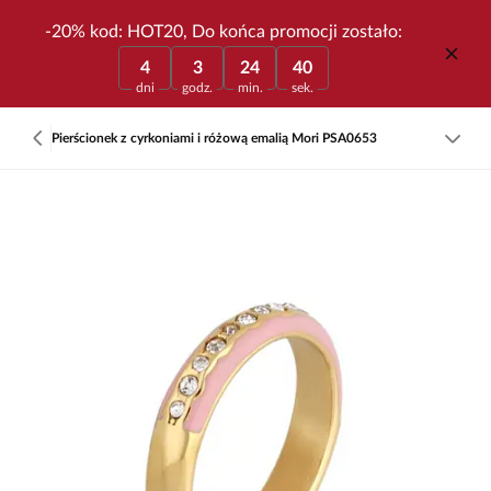
-20% kod: HOT20, Do końca promocji zostało:
4
3
24
40
dni
godz.
min.
sek.
Pierścionek z cyrkoniami i różową emalią Mori PSA0653