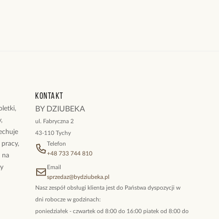
Kontakt
letki,
BY DZIUBEKA
,
ul. Fabryczna 2
cechuje
43-110 Tychy
 pracy,
Telefon
+48 733 744 810
ż na
By
Email
sprzedaz@bydziubeka.pl
Nasz zespół obsługi klienta jest do Państwa dyspozycji w
dni robocze w godzinach:
poniedziałek - czwartek od 8:00 do 16:00 piatek od 8:00 do