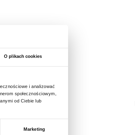
ą osobą, która podzieli się opinią o tym produkcie!
adomienie
witrynie opinie mogą dodawać tylko osoby, które
produkt.
Dodaj opinię
O plikach cookies
ołecznościowe i analizować
artnerom społecznościowym,
anymi od Ciebie lub
Marketing