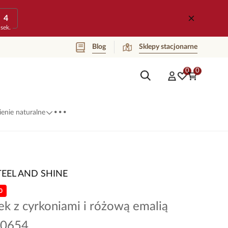
4
sek.
Blog
Sklepy stacjonarne
0
0
...
enie naturalne
TEEL AND SHINE
0
ek z cyrkoniami i różową emalią
A0654