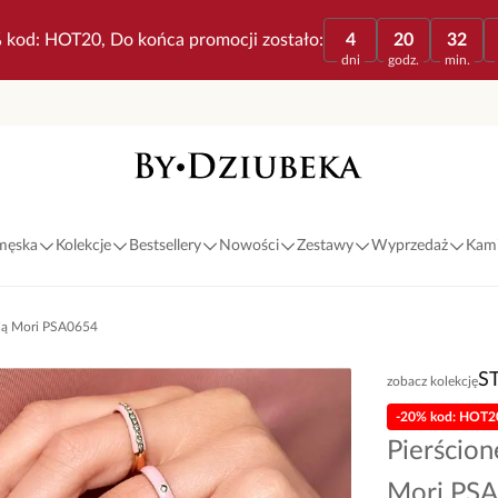
 kod: HOT20, Do końca promocji zostało:
4
20
32
dni
godz.
min.
 męska
Kolekcje
Bestsellery
Nowości
Zestawy
Wyprzedaż
Kami
lią Mori PSA0654
S
zobacz kolekcję
-20% kod: HOT2
Pierścion
Mori PS