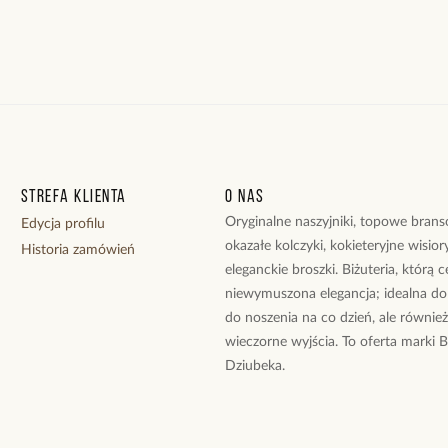
Strefa klienta
O nas
Oryginalne naszyjniki, topowe branso
Edycja profilu
okazałe kolczyki, kokieteryjne wisiory
Historia zamówień
eleganckie broszki. Biżuteria, którą 
niewymuszona elegancja; idealna do
do noszenia na co dzień, ale równie
wieczorne wyjścia. To oferta marki 
Dziubeka.