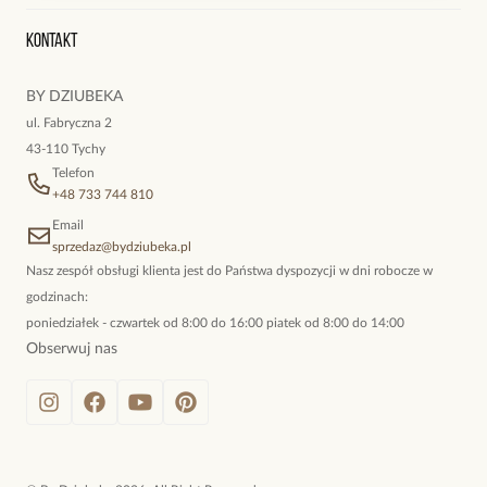
Wyśledź swoją paczkę
Szerokość pierścionka: 1,20 cm.
Oryginalne naszyjniki, topowe bransoletki, okazałe kolczyki,
Rozmiar: 14.
Kontakt
kokieteryjne wisiory, eleganckie broszki. Biżuteria, którą cechuje
niewymuszona elegancja; idealna do pracy, do noszenia na co
Zobacz inne produkty z kolekcji Steel and Shine
BY DZIUBEKA
dzień, ale również na wieczorne wyjścia. To oferta marki By
ul. Fabryczna 2
Dziubeka.
43-110 Tychy
Telefon
+48 733 744 810
Email
sprzedaz@bydziubeka.pl
Nasz zespół obsługi klienta jest do Państwa dyspozycji w dni robocze w
godzinach:
poniedziałek - czwartek od 8:00 do 16:00 piatek od 8:00 do 14:00
Obserwuj nas