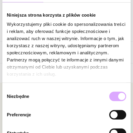
Zapytaj o produkt
Niniejsza strona korzysta z plików cookie
Wykorzystujemy pliki cookie do spersonalizowania treści
Opis produktu
i reklam, aby oferować funkcje społecznościowe i
analizować ruch w naszej witrynie. Informacje o tym, jak
Surowiec: mosiądz.
korzystasz z naszej witryny, udostępniamy partnerom
Opinie
Kolor surowca: złoty.
społecznościowym, reklamowym i analitycznym.
Kolor szkła: jasny bursztynowy z różowym połyskiem.
Partnerzy mogą połączyć te informacje z innymi danymi
Wielkość kryształu: 1,40 cm x 1,70 cm.
otrzymanymi od Ciebie lub uzyskanymi podczas
Rozmiar pierścionka: 12 z możliwością regulacji ( można
korzystania z ich usług.
Brak opinii
powiększyć lub zmniejszyć)
Jeszcze nikt nie ocenił tego produktu.
Wybór
Zobacz inne produkty z kolekcji Shining Summer
Bądź pierwszą osobą, która podzieli się opinią o tym
Newsletter
Niezbędne
zgody
produkcie!
Bądź na bieżąco z nowościami i promocjami!
Powiadomienie
Preferencje
W naszej witrynie opinie mogą dodawać tylko
osoby, które zakupiły produkt.
Dodaj opinię
Statystyka