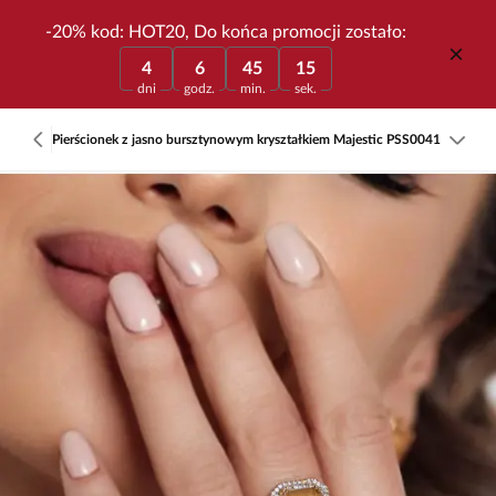
-20% kod: HOT20, Do końca promocji zostało:
4
6
45
15
dni
godz.
min.
sek.
Pierścionek z jasno bursztynowym kryształkiem Majestic PSS0041