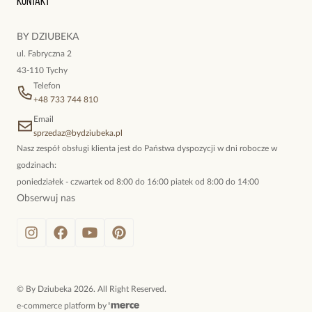
Kontakt
kokieteryjne wisiory, eleganckie broszki. Biżuteria, którą cechuje
niewymuszona elegancja; idealna do pracy, do noszenia na co
BY DZIUBEKA
dzień, ale również na wieczorne wyjścia. To oferta marki By
ul. Fabryczna 2
Dziubeka.
43-110 Tychy
Telefon
+48 733 744 810
Email
sprzedaz@bydziubeka.pl
Nasz zespół obsługi klienta jest do Państwa dyspozycji w dni robocze w
godzinach:
poniedziałek - czwartek od 8:00 do 16:00 piatek od 8:00 do 14:00
Obserwuj nas
©
By Dziubeka
2026
. All Right Reserved.
e-commerce platform by