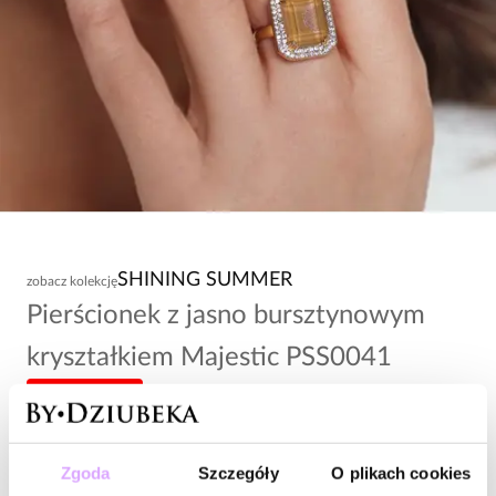
SHINING SUMMER
zobacz kolekcję
Pierścionek z jasno bursztynowym
kryształkiem Majestic PSS0041
-20% kod: HOT20
79,00 zł
Zgoda
Szczegóły
O plikach cookies
Wysyłka do 3 dni roboczych