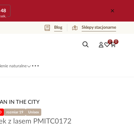
48
sek.
Blog
Sklepy stacjonarne
0
0
...
enie naturalne
AN IN THE CITY
0
rozmiar 19
Unisex
nek z lasem PMITC0172