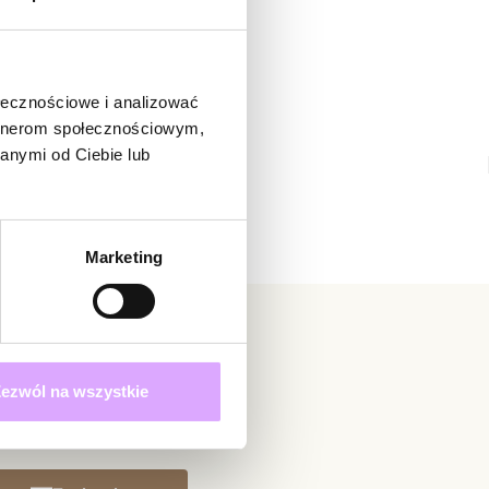
adomienie
witrynie opinie mogą dodawać tylko osoby, które
produkt.
Dodaj opinię
ołecznościowe i analizować
artnerom społecznościowym,
anymi od Ciebie lub
Marketing
ezwól na wszystkie