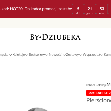
 kod: HOT20, Do końca promocji zostało:
5
21
53
dni
godz.
min.
 męska
Kolekcje
Bestsellery
Nowości
Zestawy
Wyprzedaż
Kami
M
zobacz kolekcję
-20% kod: HOT2
Pierścio