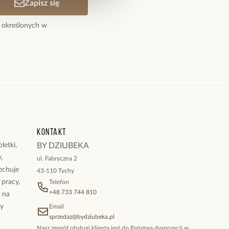
Zapisz się
 określonych w
Kontakt
letki,
BY DZIUBEKA
,
ul. Fabryczna 2
cechuje
43-110 Tychy
 pracy,
Telefon
+48 733 744 810
ż na
By
Email
sprzedaz@bydziubeka.pl
Nasz zespół obsługi klienta jest do Państwa dyspozycji w