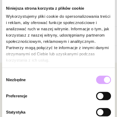
Niniejsza strona korzysta z plików cookie
Wykorzystujemy pliki cookie do spersonalizowania treści
Opis produktu
i reklam, aby oferować funkcje społecznościowe i
analizować ruch w naszej witrynie. Informacje o tym, jak
Surowiec: stal szlachetna.
korzystasz z naszej witryny, udostępniamy partnerom
Opinie
Kolor surowca: srebrny matowy, czarny.
społecznościowym, reklamowym i analitycznym.
Szerokość pierścionka: 0,80 cm.
Partnerzy mogą połączyć te informacje z innymi danymi
Rozmiar: 22.
otrzymanymi od Ciebie lub uzyskanymi podczas
korzystania z ich usług.
Brak opinii
Zobacz inne produkty z kolekcji Man In The City
Jeszcze nikt nie ocenił tego produktu.
Bądź pierwszą osobą, która podzieli się opinią o tym
Newsletter
Wybór
Niezbędne
produkcie!
zgody
Bądź na bieżąco z nowościami i promocjami!
Powiadomienie
Preferencje
W naszej witrynie opinie mogą dodawać tylko
osoby, które zakupiły produkt.
Dodaj opinię
Statystyka