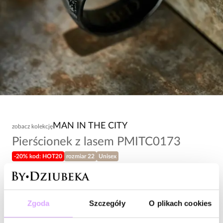
MAN IN THE CITY
zobacz kolekcję
Pierścionek z lasem PMITC0173
-20% kod: HOT20
rozmiar 22
Unisex
138,00 zł
Wysyłka w 1 dzień roboczy
Zgoda
Szczegóły
O plikach cookies
Zapytaj o produkt