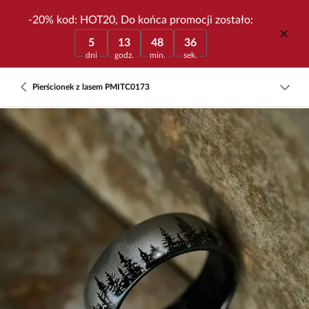
-20% kod: HOT20, Do końca promocji zostało:
5
13
48
36
dni
godz.
min.
sek.
Pierścionek z lasem PMITC0173