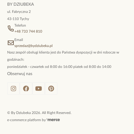
niewymuszona elegancja; idealna do pracy, do noszenia na co
BY DZIUBEKA
dzień, ale również na wieczorne wyjścia. To oferta marki By
ul. Fabryczna 2
Dziubeka.
43-110 Tychy
Telefon
+48 733 744 810
Email
sprzedaz@bydziubeka.pl
Nasz zespół obsługi klienta jest do Państwa dyspozycji w dni robocze w
godzinach:
poniedziałek - czwartek od 8:00 do 16:00 piatek od 8:00 do 14:00
Obserwuj nas
©
By Dziubeka
2026
. All Right Reserved.
e-commerce platform by