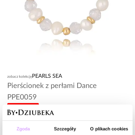
PEARLS SEA
zobacz kolekcję
Pierścionek z perłami Dance
PPE0059
-20% kod: HOT20
59,00 zł
Zgoda
Szczegóły
O plikach cookies
Wysyłka do 3 dni roboczych