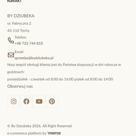
Kontakt
kokieteryjne wisiory, eleganckie broszki. Biżuteria, którą cechuje
Piękny! Ładnie się prezentuje
niewymuszona elegancja; idealna do pracy, do noszenia na co
BY DZIUBEKA
dzień, ale również na wieczorne wyjścia. To oferta marki By
ul. Fabryczna 2
Dziubeka.
43-110 Tychy
Telefon
+48 733 744 810
Email
sprzedaz@bydziubeka.pl
Nasz zespół obsługi klienta jest do Państwa dyspozycji w dni robocze w
godzinach:
poniedziałek - czwartek od 8:00 do 16:00 piatek od 8:00 do 14:00
Obserwuj nas
©
By Dziubeka
2026
. All Right Reserved.
e-commerce platform by