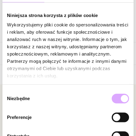
Zapytaj o produkt
Niniejsza strona korzysta z plików cookie
Wykorzystujemy pliki cookie do spersonalizowania treści
Opis produktu
i reklam, aby oferować funkcje społecznościowe i
analizować ruch w naszej witrynie. Informacje o tym, jak
Surowiec: mosiądz.
korzystasz z naszej witryny, udostępniamy partnerom
Opinie
Kolor surowca: złoty.
społecznościowym, reklamowym i analitycznym.
Perły: hodowlane.
Partnerzy mogą połączyć te informacje z innymi danymi
Elementy: cyrkonie.
otrzymanymi od Ciebie lub uzyskanymi podczas
Wielkość elementów: 0,27 cm.
korzystania z ich usług.
5
Rozmiar: zakres elastyczności gumki od 13 do 18.
/
5
Wybór
5
2
Zobacz inne produkty z kolekcji Pearls Sea
Newsletter
Niezbędne
zgody
4
0
3
0
Bądź na bieżąco z nowościami i promocjami!
2
0
Preferencje
1
0
Statystyka