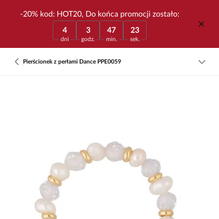
-20% kod: HOT20, Do końca promocji zostało:
4
3
47
23
dni
godz.
min.
sek.
Pierścionek z perłami Dance PPE0059