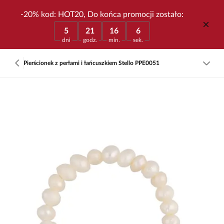
-20% kod: HOT20, Do końca promocji zostało:
5
21
16
6
dni
godz.
min.
sek.
Pierścionek z perłami i łańcuszkiem Stello PPE0051