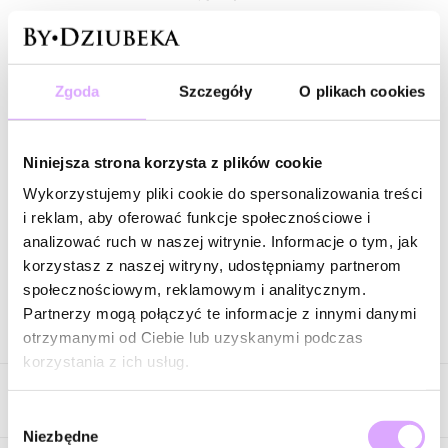
Powiadom mnie o dostępności mailem.
Zgoda
Szczegóły
O plikach cookies
Twój adres email
Powiadom o dostępności
Niniejsza strona korzysta z plików cookie
Wykorzystujemy pliki cookie do spersonalizowania treści
i reklam, aby oferować funkcje społecznościowe i
analizować ruch w naszej witrynie. Informacje o tym, jak
Zapytaj o produkt
korzystasz z naszej witryny, udostępniamy partnerom
społecznościowym, reklamowym i analitycznym.
Partnerzy mogą połączyć te informacje z innymi danymi
Opis produktu
otrzymanymi od Ciebie lub uzyskanymi podczas
korzystania z ich usług.
Surowiec: mosiądz.
Opinie
Kolor surowca: złoty.
Wybór
Rodzaj kamieni: perły hodowlane.
Niezbędne
zgody
Wielkość pereł: 0,30 cm.