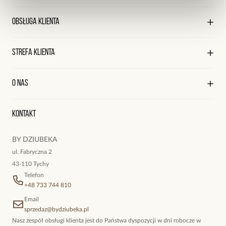
O marce By Dziubeka
Obsługa klienta
Sklepy firmowe
Sklepy współpracujące
Regulamin sklepu
Strefa klienta
Współpraca
Polityka prywatności
Praca
Wysyłka i płatności
Kontakt
Edycja profilu
O nas
Reklamacje i zwroty
Historia zamówień
Wyśledź swoją paczkę
Oryginalne naszyjniki, topowe bransoletki, okazałe kolczyki,
Kontakt
kokieteryjne wisiory, eleganckie broszki. Biżuteria, którą cechuje
niewymuszona elegancja; idealna do pracy, do noszenia na co
BY DZIUBEKA
dzień, ale również na wieczorne wyjścia. To oferta marki By
ul. Fabryczna 2
Dziubeka.
43-110 Tychy
Telefon
+48 733 744 810
Email
sprzedaz@bydziubeka.pl
Nasz zespół obsługi klienta jest do Państwa dyspozycji w dni robocze w