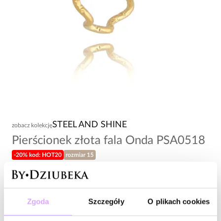
STEEL AND SHINE
zobacz kolekcję
Pierścionek złota fala Onda PSA0518
-20% kod: HOT20
rozmiar 15
59,00 zł
Wysyłka do 2 dni roboczych
Zgoda
Szczegóły
O plikach cookies
Zapytaj o produkt