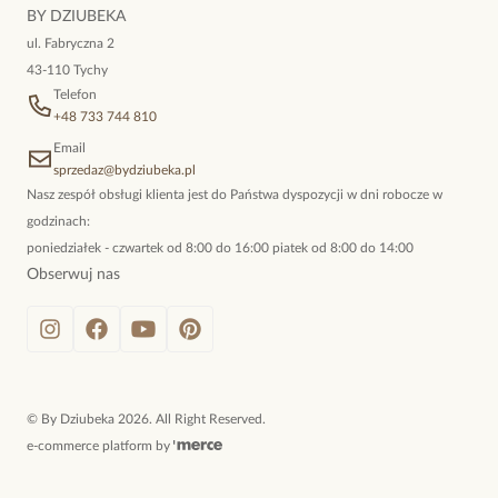
niewymuszona elegancja; idealna do pracy, do noszenia na co
BY DZIUBEKA
dzień, ale również na wieczorne wyjścia. To oferta marki By
ul. Fabryczna 2
Dziubeka.
43-110 Tychy
Telefon
+48 733 744 810
Email
sprzedaz@bydziubeka.pl
Nasz zespół obsługi klienta jest do Państwa dyspozycji w dni robocze w
godzinach:
poniedziałek - czwartek od 8:00 do 16:00 piatek od 8:00 do 14:00
Obserwuj nas
©
By Dziubeka
2026
. All Right Reserved.
e-commerce platform by