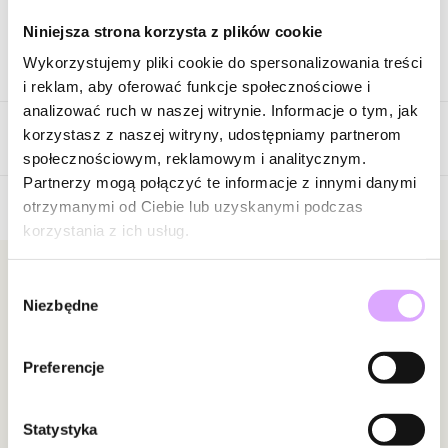
Niniejsza strona korzysta z plików cookie
Wykorzystujemy pliki cookie do spersonalizowania treści
Opis produktu
i reklam, aby oferować funkcje społecznościowe i
analizować ruch w naszej witrynie. Informacje o tym, jak
Surowiec: stal szlachetna.
korzystasz z naszej witryny, udostępniamy partnerom
Opinie
Kolor surowca: złoty.
społecznościowym, reklamowym i analitycznym.
Szerokość: 0,30 cm
Partnerzy mogą połączyć te informacje z innymi danymi
Rozmiar: 15.
otrzymanymi od Ciebie lub uzyskanymi podczas
korzystania z ich usług.
5
Zobacz inne produkty z kolekcji Steel and Shine
/
5
5
1
Newsletter
Wybór
4
0
Niezbędne
zgody
3
0
Bądź na bieżąco z nowościami i promocjami!
2
0
Preferencje
1
0
Statystyka
Powiadomienie