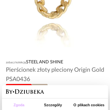
STEEL AND SHINE
zobacz kolekcję
Pierścionek złoty pleciony Origin Gold
PSA0436
-20% kod: HOT20
rozmiar 15
79,00 zł
Zgoda
Szczegóły
O plikach cookies
Wysyłka w 1 dzień roboczy