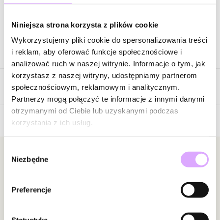
Zapytaj o produkt
Niniejsza strona korzysta z plików cookie
Wykorzystujemy pliki cookie do spersonalizowania treści
Opis produktu
i reklam, aby oferować funkcje społecznościowe i
analizować ruch w naszej witrynie. Informacje o tym, jak
Surowiec: stal szlachetna.
korzystasz z naszej witryny, udostępniamy partnerom
Opinie
Kolor surowca: złoty.
społecznościowym, reklamowym i analitycznym.
Szerokość: 0,42 cm.
Partnerzy mogą połączyć te informacje z innymi danymi
Rozmiar: 15.
otrzymanymi od Ciebie lub uzyskanymi podczas
korzystania z ich usług.
Brak opinii
Zobacz inne produkty z kolekcji Steel and Shine
</font
Jeszcze nikt nie ocenił tego produktu.
Wybór
Bądź pierwszą osobą, która podzieli się opinią o tym
Newsletter
Niezbędne
zgody
produkcie!
Bądź na bieżąco z nowościami i promocjami!
Powiadomienie
Preferencje
W naszej witrynie opinie mogą dodawać tylko
osoby, które zakupiły produkt.
Dodaj opinię
Statystyka