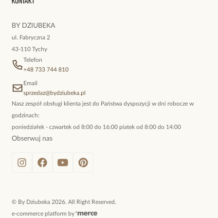
Kontakt
kokieteryjne wisiory, eleganckie broszki. Biżuteria, którą cechuje
niewymuszona elegancja; idealna do pracy, do noszenia na co
BY DZIUBEKA
dzień, ale również na wieczorne wyjścia. To oferta marki By
ul. Fabryczna 2
Dziubeka.
43-110 Tychy
Telefon
+48 733 744 810
Email
sprzedaz@bydziubeka.pl
Nasz zespół obsługi klienta jest do Państwa dyspozycji w dni robocze w
godzinach:
poniedziałek - czwartek od 8:00 do 16:00 piatek od 8:00 do 14:00
Obserwuj nas
©
By Dziubeka
2026
. All Right Reserved.
e-commerce platform by