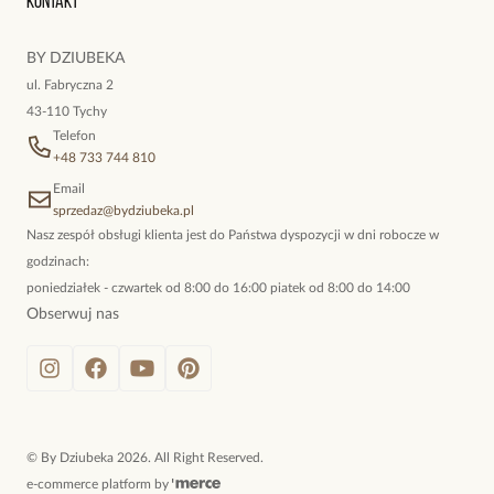
Kontakt
kokieteryjne wisiory, eleganckie broszki. Biżuteria, którą cechuje
niewymuszona elegancja; idealna do pracy, do noszenia na co
BY DZIUBEKA
dzień, ale również na wieczorne wyjścia. To oferta marki By
ul. Fabryczna 2
Dziubeka.
43-110 Tychy
Telefon
+48 733 744 810
Email
sprzedaz@bydziubeka.pl
Nasz zespół obsługi klienta jest do Państwa dyspozycji w dni robocze w
godzinach:
poniedziałek - czwartek od 8:00 do 16:00 piatek od 8:00 do 14:00
Obserwuj nas
©
By Dziubeka
2026
. All Right Reserved.
e-commerce platform by