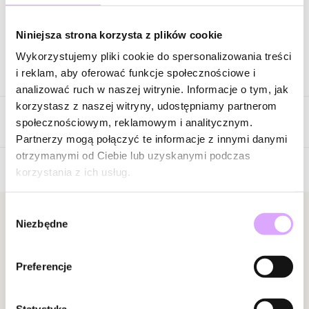
Zapytaj o produkt
Niniejsza strona korzysta z plików cookie
Wykorzystujemy pliki cookie do spersonalizowania treści
Opis produktu
i reklam, aby oferować funkcje społecznościowe i
analizować ruch w naszej witrynie. Informacje o tym, jak
Surowiec: stal szlachetna.
korzystasz z naszej witryny, udostępniamy partnerom
Opinie
Kolor surowca: złoty.
społecznościowym, reklamowym i analitycznym.
Kolor emalii: biały.
Partnerzy mogą połączyć te informacje z innymi danymi
Szerokość: 0,38 cm.
otrzymanymi od Ciebie lub uzyskanymi podczas
Rozmiar: 9.
korzystania z ich usług.
5
/
5
Zobacz inne produkty z kolekcji Steel and Shine
Wybór
5
1
Newsletter
Niezbędne
zgody
4
0
3
0
Bądź na bieżąco z nowościami i promocjami!
2
0
Preferencje
1
0
Statystyka