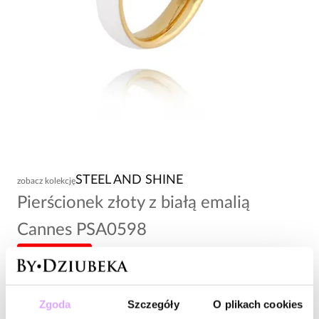
STEEL AND SHINE
zobacz kolekcję
Pierścionek złoty z białą emalią
Cannes PSA0598
-20% kod: HOT20
84,00 zł
Zgoda
Szczegóły
O plikach cookies
Wysyłka do 2 dni roboczych