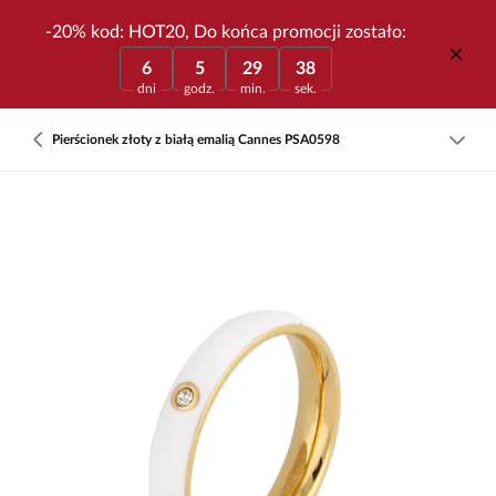
-20% kod: HOT20, Do końca promocji zostało:
6
5
29
38
dni
godz.
min.
sek.
Pierścionek złoty z białą emalią Cannes PSA0598