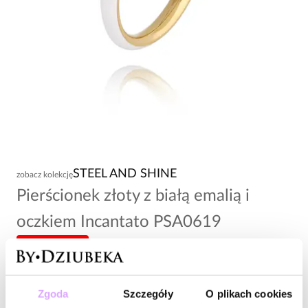
STEEL AND SHINE
zobacz kolekcję
Pierścionek złoty z białą emalią i
oczkiem Incantato PSA0619
-20% kod: HOT20
84,00 zł
Zgoda
Szczegóły
O plikach cookies
Wysyłka do 2 dni roboczych