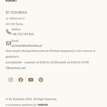
Kontakt
kokieteryjne wisiory, eleganckie broszki. Biżuteria, którą cechuje
niewymuszona elegancja; idealna do pracy, do noszenia na co
BY DZIUBEKA
dzień, ale również na wieczorne wyjścia. To oferta marki By
ul. Fabryczna 2
Dziubeka.
43-110 Tychy
Telefon
+48 733 744 810
Email
sprzedaz@bydziubeka.pl
Nasz zespół obsługi klienta jest do Państwa dyspozycji w dni robocze w
godzinach:
poniedziałek - czwartek od 8:00 do 16:00 piatek od 8:00 do 14:00
Obserwuj nas
©
By Dziubeka
2026
. All Right Reserved.
e-commerce platform by