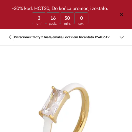
-20% kod: HOT20, Do końca promocji zostało:
3
16
50
0
dni
godz.
min.
sek.
Pierścionek złoty z białą emalią i oczkiem Incantato PSA0619