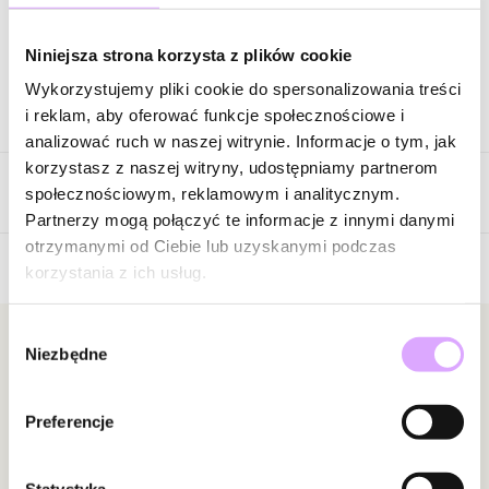
Zapytaj o produkt
Niniejsza strona korzysta z plików cookie
Wykorzystujemy pliki cookie do spersonalizowania treści
Opis produktu
i reklam, aby oferować funkcje społecznościowe i
analizować ruch w naszej witrynie. Informacje o tym, jak
Surowiec: stal szlachetna.
korzystasz z naszej witryny, udostępniamy partnerom
Opinie
Kolor surowca: złoty.
społecznościowym, reklamowym i analitycznym.
Kolor emalii: biała.
Partnerzy mogą połączyć te informacje z innymi danymi
Szerokość: 0,23 cm.
otrzymanymi od Ciebie lub uzyskanymi podczas
Wielkość oczka: 0,46 cm x 0,87 cm
korzystania z ich usług.
5
Rozmiar: 11.
/
5
Wybór
5
1
Zobacz inne produkty z kolekcji Steel and Shine
Newsletter
Niezbędne
zgody
4
0
3
0
Bądź na bieżąco z nowościami i promocjami!
2
0
Preferencje
1
0
Statystyka