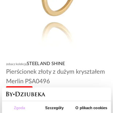
STEEL AND SHINE
zobacz kolekcję
Pierścionek złoty z dużym kryształem
Merlin PSA0496
-20% kod: HOT20
153,00 zł
Zgoda
Szczegóły
O plikach cookies
Wysyłka do 2 dni roboczych