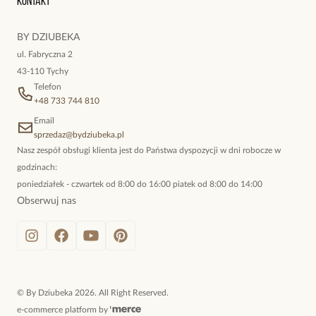
Kontakt
kokieteryjne wisiory, eleganckie broszki. Biżuteria, którą cechuje
niewymuszona elegancja; idealna do pracy, do noszenia na co
BY DZIUBEKA
dzień, ale również na wieczorne wyjścia. To oferta marki By
ul. Fabryczna 2
Dziubeka.
43-110 Tychy
Telefon
+48 733 744 810
Email
sprzedaz@bydziubeka.pl
Nasz zespół obsługi klienta jest do Państwa dyspozycji w dni robocze w
godzinach:
poniedziałek - czwartek od 8:00 do 16:00 piatek od 8:00 do 14:00
Obserwuj nas
©
By Dziubeka
2026
. All Right Reserved.
e-commerce platform by