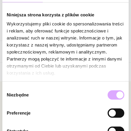
Zapytaj o produkt
Niniejsza strona korzysta z plików cookie
Wykorzystujemy pliki cookie do spersonalizowania treści
Opis produktu
i reklam, aby oferować funkcje społecznościowe i
analizować ruch w naszej witrynie. Informacje o tym, jak
Surowiec: stal szlachetna.
korzystasz z naszej witryny, udostępniamy partnerom
Opinie
Kolor surowca: złoty.
społecznościowym, reklamowym i analitycznym.
Kolor cyrkonii: transparentny.
Partnerzy mogą połączyć te informacje z innymi danymi
Wielkość oczka: 1,10 cm x 1,50 cm.
otrzymanymi od Ciebie lub uzyskanymi podczas
Rozmiar: 9.
korzystania z ich usług.
Brak opinii
Zobacz inne produkty z kolekcji Steel and Shine
Jeszcze nikt nie ocenił tego produktu.
Wybór
Bądź pierwszą osobą, która podzieli się opinią o tym
Newsletter
Niezbędne
zgody
produkcie!
Bądź na bieżąco z nowościami i promocjami!
Powiadomienie
Preferencje
W naszej witrynie opinie mogą dodawać tylko
osoby, które zakupiły produkt.
Dodaj opinię
Statystyka