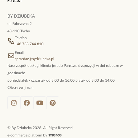
Kontakt
kokieteryjne wisiory, eleganckie broszki. Biżuteria, którą cechuje
niewymuszona elegancja; idealna do pracy, do noszenia na co
BY DZIUBEKA
dzień, ale również na wieczorne wyjścia. To oferta marki By
ul. Fabryczna 2
Dziubeka.
43-110 Tychy
Telefon
+48 733 744 810
Email
sprzedaz@bydziubeka.pl
Nasz zespół obsługi klienta jest do Państwa dyspozycji w dni robocze w
godzinach:
poniedziałek - czwartek od 8:00 do 16:00 piatek od 8:00 do 14:00
Obserwuj nas
©
By Dziubeka
2026
. All Right Reserved.
e-commerce platform by