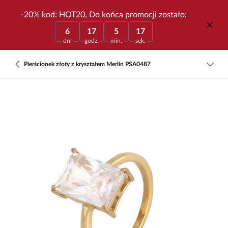
-20% kod: HOT20, Do końca promocji zostało:
6
17
5
17
dni
godz.
min.
sek.
Pierścionek złoty z kryształem Merlin PSA0487