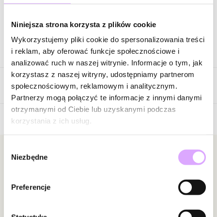
Zapytaj o produkt
Niniejsza strona korzysta z plików cookie
Wykorzystujemy pliki cookie do spersonalizowania treści
Opis produktu
i reklam, aby oferować funkcje społecznościowe i
analizować ruch w naszej witrynie. Informacje o tym, jak
Surowiec: stal szlachetna.
korzystasz z naszej witryny, udostępniamy partnerom
Opinie
Kolor surowca: złoty.
społecznościowym, reklamowym i analitycznym.
Kolor cyrkonii: transparentny.
Partnerzy mogą połączyć te informacje z innymi danymi
Wielkość oczka: 0,90 cm x 1,30 cm.
otrzymanymi od Ciebie lub uzyskanymi podczas
Rozmiar: 11.
korzystania z ich usług.
Brak opinii
Zobacz inne produkty z kolekcji Steel and Shine
Jeszcze nikt nie ocenił tego produktu.
Wybór
Bądź pierwszą osobą, która podzieli się opinią o tym
Newsletter
Niezbędne
zgody
produkcie!
Bądź na bieżąco z nowościami i promocjami!
Powiadomienie
Preferencje
W naszej witrynie opinie mogą dodawać tylko
osoby, które zakupiły produkt.
Dodaj opinię
Statystyka