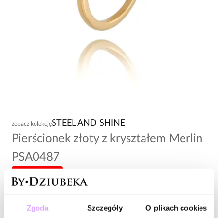
STEEL AND SHINE
zobacz kolekcję
Pierścionek złoty z kryształem Merlin
PSA0487
-20% kod: HOT20
130,00 zł
Zgoda
Szczegóły
O plikach cookies
Wysyłka w 1 dzień roboczy