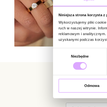
Niniejsza strona korzysta z
Wykorzystujemy pliki cookie 
ruch w naszej witrynie. Inf
reklamowym i analitycznym. 
uzyskanymi podczas korzysta
Wybór
Niezbędne
zgody
Newsletter
Odmowa
Bądź na bieżąco z nowoś