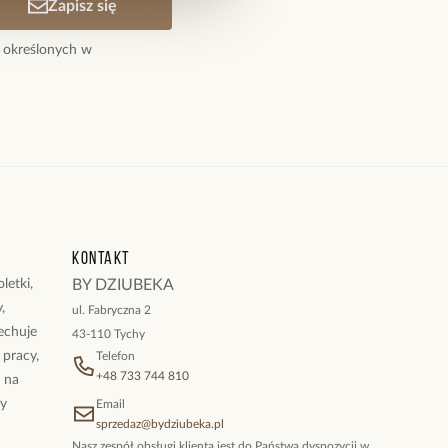
Zapisz się
 określonych w
Kontakt
letki,
BY DZIUBEKA
,
ul. Fabryczna 2
cechuje
43-110 Tychy
 pracy,
Telefon
+48 733 744 810
ż na
By
Email
sprzedaz@bydziubeka.pl
Nasz zespół obsługi klienta jest do Państwa dyspozycji w