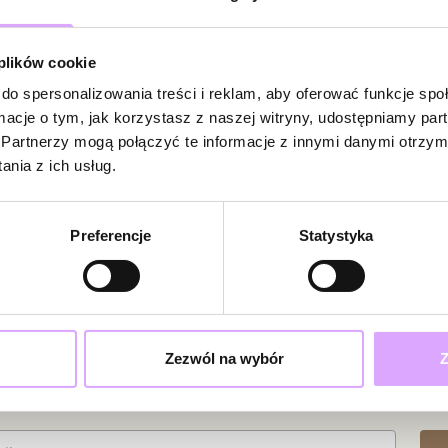
 plików cookie
do spersonalizowania treści i reklam, aby oferować funkcje sp
ormacje o tym, jak korzystasz z naszej witryny, udostępniamy p
Powiadom
Partnerzy mogą połączyć te informacje z innymi danymi otrzym
W naszej witr
nia z ich usług.
produkt.
Doda
Preferencje
Statystyka
Wal
Jest bardzo 
Zezwól na wybór
Z
na specjalne
ciami i promocjami!