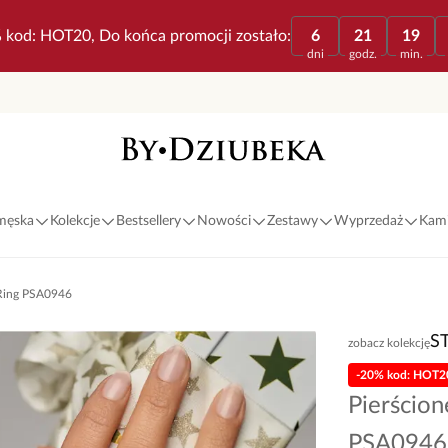
 kod: HOT20, Do końca promocji zostało:
6
21
19
dni
godz.
min.
 męska
Kolekcje
Bestsellery
Nowości
Zestawy
Wyprzedaż
Kami
e Ring PSA0946
S
zobacz kolekcję
-20% kod: HOT2
Pierścion
PSA0946