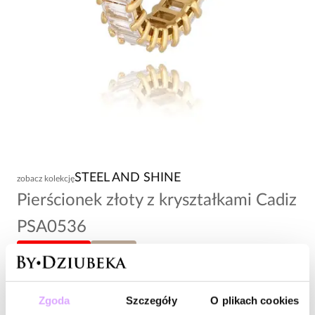
STEEL AND SHINE
zobacz kolekcję
Pierścionek złoty z kryształkami Cadiz
PSA0536
-20% kod: HOT20
rozmiar 16
221,00 zł
Zgoda
Szczegóły
O plikach cookies
Wysyłka do 2 dni roboczych