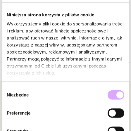
Zapytaj o produkt
Niniejsza strona korzysta z plików cookie
Wykorzystujemy pliki cookie do spersonalizowania treści
Opis produktu
i reklam, aby oferować funkcje społecznościowe i
analizować ruch w naszej witrynie. Informacje o tym, jak
Surowiec: stal szlachetna.
korzystasz z naszej witryny, udostępniamy partnerom
Opinie
Kolor surowca: złoty.
społecznościowym, reklamowym i analitycznym.
Cyrkonie: transparentne.
Partnerzy mogą połączyć te informacje z innymi danymi
Rozmiar: 16
otrzymanymi od Ciebie lub uzyskanymi podczas
Szerokość: 0,60 cm.
korzystania z ich usług.
Brak opinii
Zobacz inne produkty z kolekcji Steel and Shine
</font
Jeszcze nikt nie ocenił tego produktu.
Wybór
Bądź pierwszą osobą, która podzieli się opinią o tym
Newsletter
Niezbędne
zgody
produkcie!
Bądź na bieżąco z nowościami i promocjami!
Powiadomienie
Preferencje
W naszej witrynie opinie mogą dodawać tylko
osoby, które zakupiły produkt.
Dodaj opinię
Statystyka