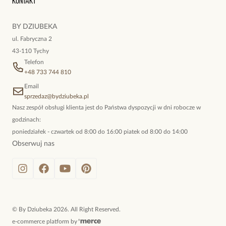
Kontakt
kokieteryjne wisiory, eleganckie broszki. Biżuteria, którą cechuje
niewymuszona elegancja; idealna do pracy, do noszenia na co
BY DZIUBEKA
dzień, ale również na wieczorne wyjścia. To oferta marki By
ul. Fabryczna 2
Dziubeka.
43-110 Tychy
Telefon
+48 733 744 810
Email
sprzedaz@bydziubeka.pl
Nasz zespół obsługi klienta jest do Państwa dyspozycji w dni robocze w
godzinach:
poniedziałek - czwartek od 8:00 do 16:00 piatek od 8:00 do 14:00
Obserwuj nas
©
By Dziubeka
2026
. All Right Reserved.
e-commerce platform by