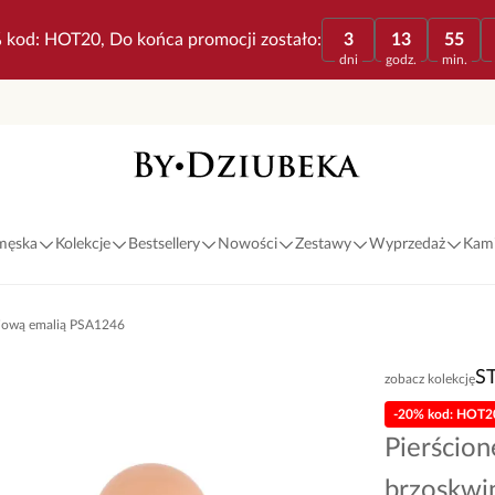
 kod: HOT20, Do końca promocji zostało:
3
13
55
dni
godz.
min.
 męska
Kolekcje
Bestsellery
Nowości
Zestawy
Wyprzedaż
Kami
niową emalią PSA1246
S
zobacz kolekcję
-20% kod: HOT2
Pierścion
brzoskwi