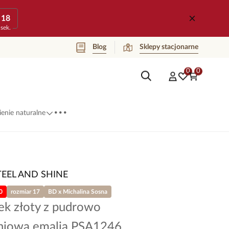
18
sek.
Blog
Sklepy stacjonarne
0
0
...
enie naturalne
TEEL AND SHINE
0
rozmiar 17
BD x Michalina Sosna
ek złoty z pudrowo
niową emalią PSA1246