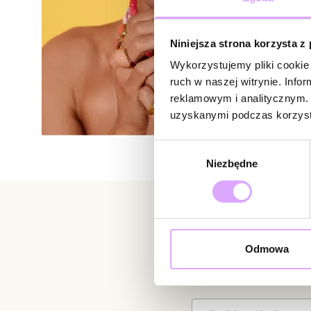
Niniejsza strona korzysta z
Wykorzystujemy pliki cookie 
ruch w naszej witrynie. Inf
reklamowym i analitycznym. 
uzyskanymi podczas korzysta
Wybór
Niezbędne
zgody
Newsletter
Odmowa
Bądź na bieżąco z nowoś