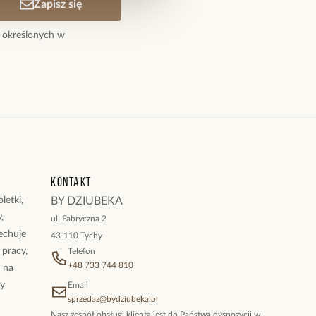
Zapisz się
 określonych w
Kontakt
letki,
BY DZIUBEKA
,
ul. Fabryczna 2
cechuje
43-110 Tychy
 pracy,
Telefon
+48 733 744 810
ż na
By
Email
sprzedaz@bydziubeka.pl
Nasz zespół obsługi klienta jest do Państwa dyspozycji w