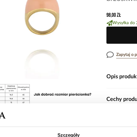
98,00 zł
Wysyłka do 
Zapytaj o 
Opis produk
Delikatny w kolo
Cechy prod
brzoskwiniową e
barw.
Rozmiar
Zaokrąglona, peł
Opinie
Kolor metal
powierzchnia po
Szczegóły
pięknie komponuj
Materiał