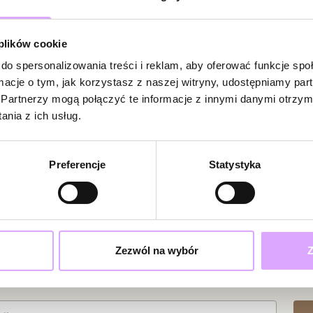
Kolor
Forma jest komf
Brak opinii
 plików cookie
zauważalny akcen
Jeszcze nikt
do spersonalizowania treści i reklam, aby oferować funkcje sp
Bądź pierwsz
To model dla osó
ormacje o tym, jak korzystasz z naszej witryny, udostępniamy p
Powi
koloru.
Partnerzy mogą połączyć te informacje z innymi danymi otrzym
W naszej 
nia z ich usług.
zakupiły 
Nowoczesny, świ
biżuterii ciepło i
Preferencje
Statystyka
Surowiec: stal s
Kolor surowca: z
Emalia: brzoskw
Wielkość elemen
Rozmiar: 17.
Zezwól na wybór
Z
ciami i promocjami!
Zobacz inne prod