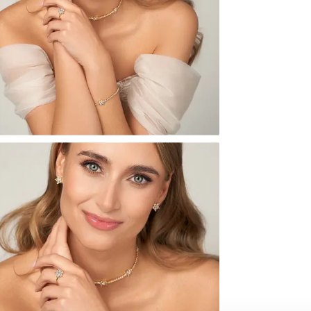
Powiadom
W naszej witr
produkt.
Doda
Marta
śliczny
Barbara
W.