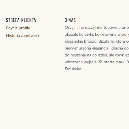
Strefa klienta
O nas
Oryginalne naszyjniki, topowe branso
Edycja profilu
okazałe kolczyki, kokieteryjne wisiory
Historia zamówień
eleganckie broszki. Biżuteria, którą 
niewymuszona elegancja; idealna do
do noszenia na co dzień, ale równie
wieczorne wyjścia. To oferta marki 
Dziubeka.