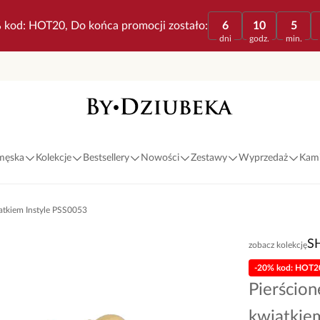
 kod: HOT20, Do końca promocji zostało:
6
10
5
dni
godz.
min.
 męska
Kolekcje
Bestsellery
Nowości
Zestawy
Wyprzedaż
Kami
iatkiem Instyle PSS0053
S
zobacz kolekcję
-20% kod: HOT2
Pierścion
kwiatkie