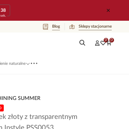
38
sek.
Blog
Sklepy stacjonarne
0
0
...
enie naturalne
HINING SUMMER
0
ek złoty z transparentnym
m Instyle PSS0053