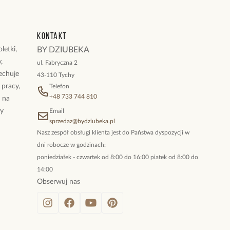
Kontakt
letki,
BY DZIUBEKA
,
ul. Fabryczna 2
cechuje
43-110 Tychy
 pracy,
Telefon
+48 733 744 810
ż na
By
Email
sprzedaz@bydziubeka.pl
Nasz zespół obsługi klienta jest do Państwa dyspozycji w
dni robocze w godzinach:
poniedziałek - czwartek od 8:00 do 16:00 piatek od 8:00 do
14:00
Obserwuj nas