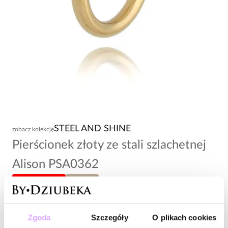
STEEL AND SHINE
zobacz kolekcję
Pierścionek złoty ze stali szlachetnej
Alison PSA0362
-20% kod: HOT20
rozmiar 19
34,00 zł
Zgoda
Szczegóły
O plikach cookies
Wysyłka w 1 dzień roboczy