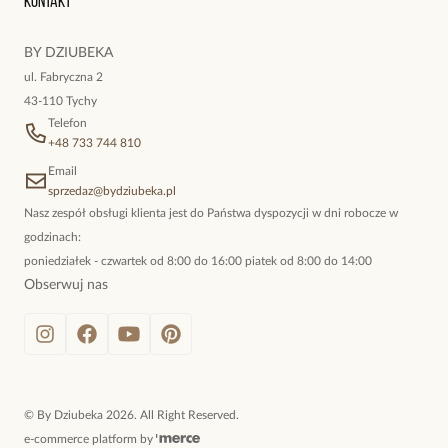
Kontakt
kokieteryjne wisiory, eleganckie broszki. Biżuteria, którą cechuje
niewymuszona elegancja; idealna do pracy, do noszenia na co
BY DZIUBEKA
dzień, ale również na wieczorne wyjścia. To oferta marki By
ul. Fabryczna 2
Dziubeka.
43-110 Tychy
Telefon
+48 733 744 810
Email
sprzedaz@bydziubeka.pl
Nasz zespół obsługi klienta jest do Państwa dyspozycji w dni robocze w
godzinach:
poniedziałek - czwartek od 8:00 do 16:00 piatek od 8:00 do 14:00
Obserwuj nas
©
By Dziubeka
2026
. All Right Reserved.
e-commerce platform by