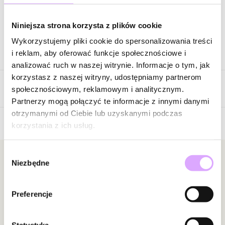
Zapytaj o produkt
Niniejsza strona korzysta z plików cookie
Wykorzystujemy pliki cookie do spersonalizowania treści
Opis produktu
i reklam, aby oferować funkcje społecznościowe i
analizować ruch w naszej witrynie. Informacje o tym, jak
Surowiec: stal szlachetna
korzystasz z naszej witryny, udostępniamy partnerom
Opinie
Kolor surowca: złoty
społecznościowym, reklamowym i analitycznym.
Rozmiar: 19
Partnerzy mogą połączyć te informacje z innymi danymi
otrzymanymi od Ciebie lub uzyskanymi podczas
Zobacz inne produkty z kolekcji Steel and Shine
korzystania z ich usług.
Brak opinii
Jeszcze nikt nie ocenił tego produktu.
Wybór
Bądź pierwszą osobą, która podzieli się opinią o tym
Newsletter
Niezbędne
zgody
produkcie!
Bądź na bieżąco z nowościami i promocjami!
Powiadomienie
Preferencje
W naszej witrynie opinie mogą dodawać tylko
osoby, które zakupiły produkt.
Dodaj opinię
Statystyka