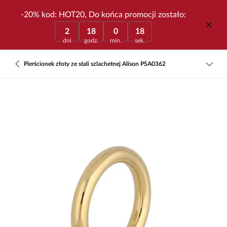
-20% kod: HOT20, Do końca promocji zostało:
2
18
0
18
dni
godz.
min.
sek.
Pierścionek złoty ze stali szlachetnej Alison PSA0362