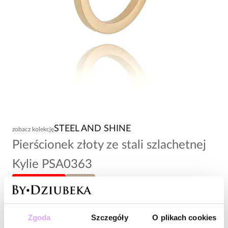
STEEL AND SHINE
zobacz kolekcję
Pierścionek złoty ze stali szlachetnej
Kylie PSA0363
-20% kod: HOT20
rozmiar 9
39,00 zł
Zgoda
Szczegóły
O plikach cookies
Wysyłka do 2 dni roboczych