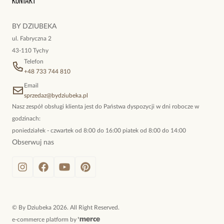
Kontakt
kokieteryjne wisiory, eleganckie broszki. Biżuteria, którą cechuje
niewymuszona elegancja; idealna do pracy, do noszenia na co
BY DZIUBEKA
dzień, ale również na wieczorne wyjścia. To oferta marki By
ul. Fabryczna 2
Dziubeka.
43-110 Tychy
Telefon
+48 733 744 810
Email
sprzedaz@bydziubeka.pl
Nasz zespół obsługi klienta jest do Państwa dyspozycji w dni robocze w
godzinach:
poniedziałek - czwartek od 8:00 do 16:00 piatek od 8:00 do 14:00
Obserwuj nas
©
By Dziubeka
2026
. All Right Reserved.
e-commerce platform by