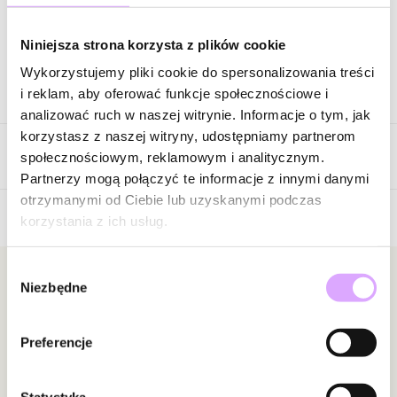
Zapytaj o produkt
Niniejsza strona korzysta z plików cookie
Wykorzystujemy pliki cookie do spersonalizowania treści
Opis produktu
i reklam, aby oferować funkcje społecznościowe i
analizować ruch w naszej witrynie. Informacje o tym, jak
Surowiec: stal szlachetna
korzystasz z naszej witryny, udostępniamy partnerom
Opinie
Kolor surowca: złoty
społecznościowym, reklamowym i analitycznym.
Rozmiar: 9
Partnerzy mogą połączyć te informacje z innymi danymi
otrzymanymi od Ciebie lub uzyskanymi podczas
Zobacz inne produkty z kolekcji Steel and Shine
korzystania z ich usług.
Brak opinii
Jeszcze nikt nie ocenił tego produktu.
Wybór
Bądź pierwszą osobą, która podzieli się opinią o tym
Newsletter
Niezbędne
zgody
produkcie!
Bądź na bieżąco z nowościami i promocjami!
Powiadomienie
Preferencje
W naszej witrynie opinie mogą dodawać tylko
osoby, które zakupiły produkt.
Dodaj opinię
Statystyka