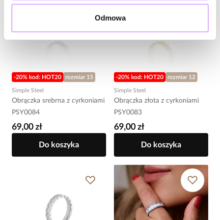
Odmowa
-20% kod: HOT20
rozmiar 15
-20% kod: HOT20
rozmiar 12
Simple Steel
Simple Steel
Obrączka srebrna z cyrkoniami
Obrączka złota z cyrkoniami
PSY0084
PSY0083
69,00 zł
69,00 zł
Do koszyka
Do koszyka