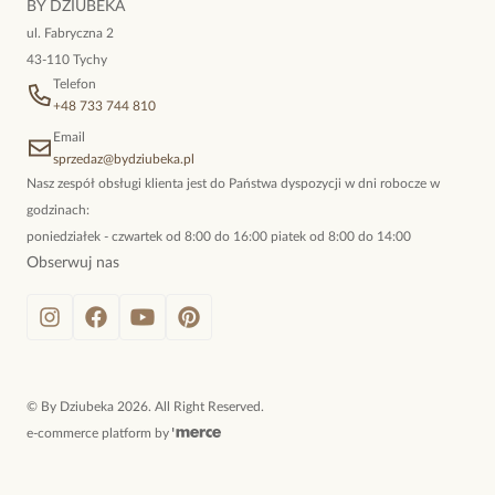
BY DZIUBEKA
dzień, ale również na wieczorne wyjścia. To oferta marki By
ul. Fabryczna 2
Dziubeka.
43-110 Tychy
Telefon
+48 733 744 810
Email
sprzedaz@bydziubeka.pl
Nasz zespół obsługi klienta jest do Państwa dyspozycji w dni robocze w
godzinach:
poniedziałek - czwartek od 8:00 do 16:00 piatek od 8:00 do 14:00
Obserwuj nas
©
By Dziubeka
2026
. All Right Reserved.
e-commerce platform by