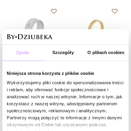
Zgoda
Szczegóły
O plikach cookies
-20% kod: HOT20
rozmiar 12
-20% kod: HOT20
rozmiar 20
Niniejsza strona korzysta z plików cookie
Simple Steel
Simple Steel
Wykorzystujemy pliki cookie do spersonalizowania treści
Obrączka srebrna z
Obrączka złota z cyrkoniami
i reklam, aby oferować funkcje społecznościowe i
koniczynkami PSY0090
PSY0089
analizować ruch w naszej witrynie. Informacje o tym, jak
69,00 zł
69,00 zł
korzystasz z naszej witryny, udostępniamy partnerom
Do koszyka
Do koszyka
społecznościowym, reklamowym i analitycznym.
Partnerzy mogą połączyć te informacje z innymi danymi
otrzymanymi od Ciebie lub uzyskanymi podczas