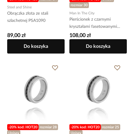
rozmiar 30
Steel and Shine
Obrączka złota ze stali
Man In The City
Pierścionek z czarnymi
szlachetnej PSA1090
kryształami fasetowanymi
srebrny PMITC0182
89,00 zł
108,00 zł
Do koszyka
Do koszyka
-20% kod: HOT20
rozmiar 28
-20% kod: HOT20
rozmiar 25
Unisex
Unisex